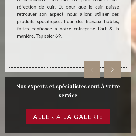
ure, la
réfection de cuir. Et pour que le cuir puisse
mener 
uration
retrouver son aspect, nous allons utiliser des
mettr
 de lit.
produits spécifiques. Pour des travaux fiables,
matéri
r, nous
faites confiance à notre entreprise L'art & la
à reme
rt.
manière, Tapissier 69.
Tapiss
Nos experts et spécialistes sont à votre
service
ALLER À LA GALERIE