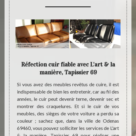
 peut
Réfection cuir fiable avec L'art & la
Des 
manière, Tapissier 69
dre ses
Si vous avez des meubles revêtus de cuire, il est
Dans l
appel à
indispensable de bien les entretenir, car au fil des
appel 
ier 69.
années, le cuir peut devenir terne, devenir sec et
manièr
 cuir à
montrer des craquelures. Et si le cuir de vos
de cui
t & la
meubles, des sièges de votre voiture a perdu sa
équipe
nt son
couleur ; sachez que, dans la ville de Odenas
à util
ations,
69460, vous pouvez solliciter les services de L'art
état l
las et
& la manière, Tapissier 69 pour réaliser une
votre 