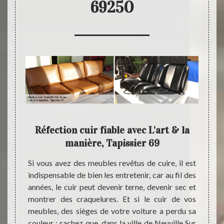
69250
tre
Réfection cuir fiable avec L'art & la
Devis
manière, Tapissier 69
isan du
Si vous avez des meubles revêtus de cuire, il est
Pour q
ser une
indispensable de bien les entretenir, car au fil des
Tapiss
lle Sur
années, le cuir peut devenir terne, devenir sec et
réfect
 votre
montrer des craquelures. Et si le cuir de vos
Saone
ns qui
meubles, des sièges de votre voiture a perdu sa
deman
réparer
couleur ; sachez que, dans la ville de Neuville Sur
docum