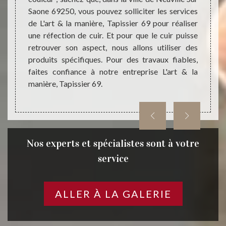
à notre
Saone 69250, vous pouvez solliciter les services
des dé
t quel
de L'art & la manière, Tapissier 69 pour réaliser
interve
vailler.
une réfection de cuir. Et pour que le cuir puisse
noter 
on avec
retrouver son aspect, nous allons utiliser des
entrep
e fait,
produits spécifiques. Pour des travaux fiables,
gratui
art & la
faites confiance à notre entreprise L'art & la
en moi
manière, Tapissier 69.
parven
Nos experts et spécialistes sont à votre
service
ALLER À LA GALERIE