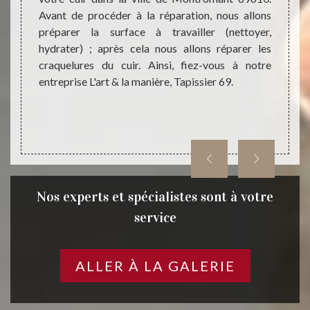
nir les
Avant de procéder à la réparation, nous allons
réfect
couleur
préparer la surface à travailler (nettoyer,
retrou
anière,
hydrater) ; après cela nous allons réparer les
produi
oduits
craquelures du cuir. Ainsi, fiez-vous à notre
faites
 Ainsi,
entreprise L'art & la manière, Tapissier 69.
manièr
ier 69.
Nos experts et spécialistes sont à votre
service
ALLER À LA GALERIE