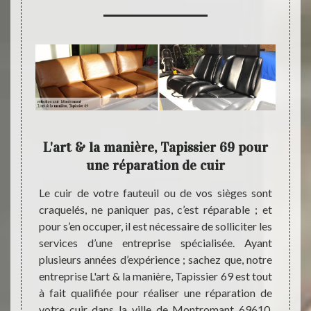
 pour
L'art & la manière, Tapissier 69 pour
Réf
une réparation de cuir
essaire
Le cuir de votre fauteuil ou de vos sièges sont
Si vou
et pour
craquelés, ne paniquer pas, c’est réparable ; et
indispe
e faire
pour s’en occuper, il est nécessaire de solliciter les
années
. Étant
services d’une entreprise spécialisée. Ayant
montre
0, vous
plusieurs années d’expérience ; sachez que, notre
meuble
rt & la
entreprise L'art & la manière, Tapissier 69 est tout
couleu
tretien
à fait qualifiée pour réaliser une réparation de
69610,
buer à
votre cuir dans la ville de Montromant 69610.
& la m