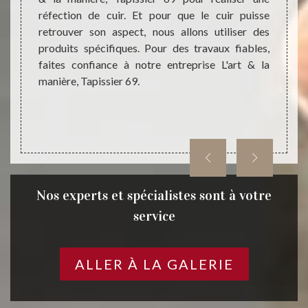
lité en
réfection de cuir. Et pour que le cuir puisse
nous a
 couleur
retrouver son aspect, nous allons utiliser des
fauteu
anière,
produits spécifiques. Pour des travaux fiables,
autres
faites confiance à notre entreprise L'art & la
profes
manière, Tapissier 69.
à soll
Tapiss
Nos experts et spécialistes sont à votre
service
ALLER À LA GALERIE