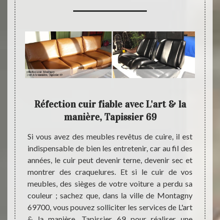
s de
Réfection cuir fiable avec L'art & la
En
9 ?
manière, Tapissier 69
vention
Si vous avez des meubles revêtus de cuire, il est
Notre 
sance du
indispensable de bien les entretenir, car au fil des
est ré
ffit pas
années, le cuir peut devenir terne, devenir sec et
un rés
 chaque
montrer des craquelures. Et si le cuir de vos
de cui
 et les
meubles, des sièges de votre voiture a perdu sa
un tra
mes en
couleur ; sachez que, dans la ville de Montagny
mettr
ez que,
69700, vous pouvez solliciter les services de L'art
matér
sier 69
& la manière, Tapissier 69 pour réaliser une
spécif