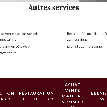
Autres services
hat vente matelas sommier
Restauration mobilier prof
ngessaigne
Longessaigne
tauration tête de lit
Ebeniste Longessaigne
ngessaigne
ACHAT
VENTE
ECTION
RESTAURATION
EBENI
MATELAS
IR 69
TÊTE DE LIT 69
69
SOMMIER