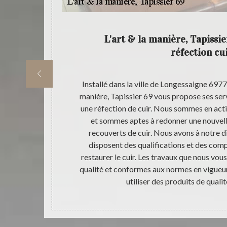
rvice :
L'art & la manière, Tapissie
réfection cu
ssionnel comme
Installé dans la ville de Longessaigne 69770
r une réfection
manière, Tapissier 69 vous propose ses serv
tre entreprise
une réfection de cuir. Nous sommes en acti
olutions pour
et sommes aptes à redonner une nouvell
 des sièges de
recouverts de cuir. Nous avons à notre di
s produits
disposent des qualifications et des com
 redonner la
restaurer le cuir. Les travaux que nous vous
e faire une
qualité et conformes aux normes en vigueur
la manière,
utiliser des produits de qualit