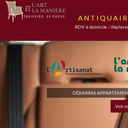
ANTIQUAIR
RDV à domicile
/
déplacem
DÉBARRAS APPARTEMENT,
Voir n