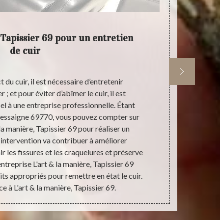
 Tapissier 69 pour un entretien
L'ar
de cuir
 du cuir, il est nécessaire d’entretenir
Pour une r
 et pour éviter d’abîmer le cuir, il est
manière, Tapi
 à une entreprise professionnelle. Étant
de renom ; ce
ngessaigne 69770, vous pouvez compter sur
produits que 
la manière, Tapissier 69 pour réaliser un
pour la santé
e intervention va contribuer à améliorer
certifiés par
ir les fissures et les craquelures et préserve
à différent
entreprise L'art & la manière, Tapissier 69
Tapissier 69
ts appropriés pour remettre en état le cuir.
ce à L'art & la manière, Tapissier 69.