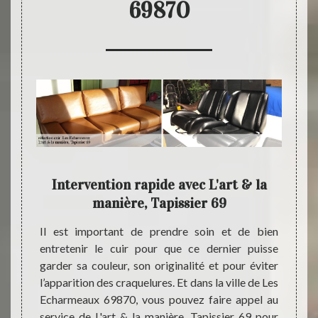
69870
e à
Intervention rapide avec L'art & la
L'ar
re,
manière, Tapissier 69
Il est important de prendre soin et de bien
Le cui
entretenir le cuir pour que ce dernier puisse
craque
ces d’un
garder sa couleur, son originalité et pour éviter
pour s’
pissier
l’apparition des craquelures. Et dans la ville de Les
servic
tion de
Echarmeaux 69870, vous pouvez faire appel au
plusie
isan du
service de L'art & la manière, Tapissier 69 pour
entrepr
apissier