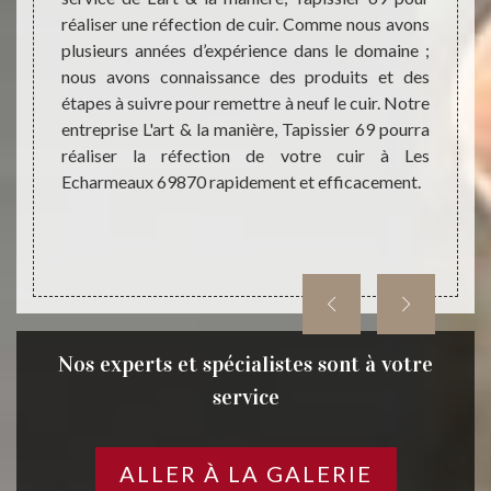
réaliser une réfection de cuir. Comme nous avons
à fait
s pour
plusieurs années d’expérience dans le domaine ;
votre 
s votre
nous avons connaissance des produits et des
Avant 
ssurez-
étapes à suivre pour remettre à neuf le cuir. Notre
prépa
oduits
entreprise L'art & la manière, Tapissier 69 pourra
hydrat
ui vont
réaliser la réfection de votre cuir à Les
craque
à votre
Echarmeaux 69870 rapidement et efficacement.
entrepr
éfection
rt & la
Nos experts et spécialistes sont à votre
service
ALLER À LA GALERIE