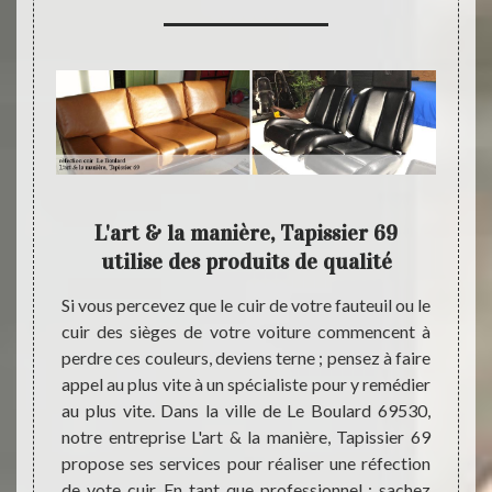
e à
L'art & la manière, Tapissier 69
L'ar
re,
utilise des produits de qualité
Si vous percevez que le cuir de votre fauteuil ou le
Pour p
cuir des sièges de votre voiture commencent à
d’entr
ces d’un
perdre ces couleurs, deviens terne ; pensez à faire
éviter
pissier
appel au plus vite à un spécialiste pour y remédier
appel 
tion de
au plus vite. Dans la ville de Le Boulard 69530,
siégée
u cuir,
notre entreprise L'art & la manière, Tapissier 69
pouvez
sier 69
propose ses services pour réaliser une réfection
manièr
emettre
de vote cuir. En tant que professionnel ; sachez
de cu
tation,