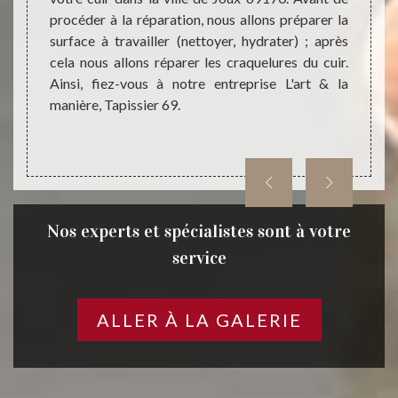
uits de
procéder à la réparation, nous allons préparer la
mener 
r. Pour
surface à travailler (nettoyer, hydrater) ; après
mettr
-vous à
cela nous allons réparer les craquelures du cuir.
matéri
r 69.
Ainsi, fiez-vous à notre entreprise L'art & la
à reme
manière, Tapissier 69.
Tapiss
Nos experts et spécialistes sont à votre
service
ALLER À LA GALERIE