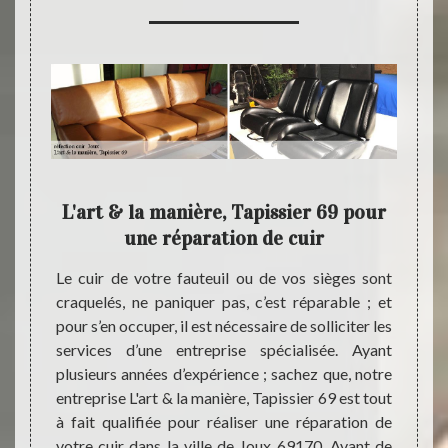
69
L'art & la manière, Tapissier 69 pour
Des
té
une réparation de cuir
il ou le
Le cuir de votre fauteuil ou de vos sièges sont
Dans l
ncent à
craquelés, ne paniquer pas, c’est réparable ; et
appel 
à faire
pour s’en occuper, il est nécessaire de solliciter les
manièr
emédier
services d’une entreprise spécialisée. Ayant
de cui
, notre
plusieurs années d’expérience ; sachez que, notre
équipe
ier 69
entreprise L'art & la manière, Tapissier 69 est tout
à util
fection
à fait qualifiée pour réaliser une réparation de
état l
 sachez
votre cuir dans la ville de Joux 69170. Avant de
votre 