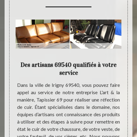
ir :
Des artisans 69540 qualifiés à votre
Vos a
69
service
ervices
Dans la ville de Irigny 69540, vous pouvez faire
Vos pr
le cuir.
appel au service de notre entreprise L'art & la
Irign
reprise
manière, Tapissier 69 pour réaliser une réfection
ayant 
à votre
de cuir. Étant spécialisées dans le domaine, nos
L'art 
uir. En
équipes d’artisans ont connaissance des produits
sommes
issance
à utiliser et des étapes à suivre pour remettre en
entre
einture
état le cuir de votre chaussure, de votre veste, de
trouve
es, des
votre fauteuil, de vos sièges, etc. Nous pouvons
couleu