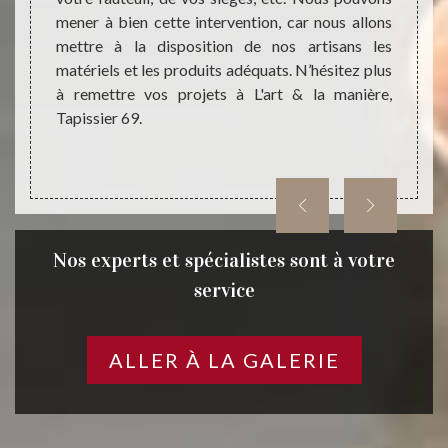
ns tout
mener à bien cette intervention, car nous allons
manièr
se être
mettre à la disposition de nos artisans les
profe
 Ainsi,
matériels et les produits adéquats. N’hésitez plus
utilis
anière,
à remettre vos projets à L'art & la manière,
cuir. 
Tapissier 69.
le res
plus à
& la ma
Nos experts et spécialistes sont à votre
service
ALLER À LA GALERIE