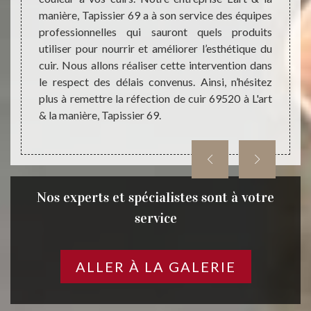
lité en
manière, Tapissier 69 a à son service des équipes
procéd
 couleur
professionnelles qui sauront quels produits
surfac
anière,
utiliser pour nourrir et améliorer l’esthétique du
cela n
cuir. Nous allons réaliser cette intervention dans
Ainsi,
le respect des délais convenus. Ainsi, n’hésitez
manièr
plus à remettre la réfection de cuir 69520 à L'art
& la manière, Tapissier 69.
Nos experts et spécialistes sont à votre
service
ALLER À LA GALERIE