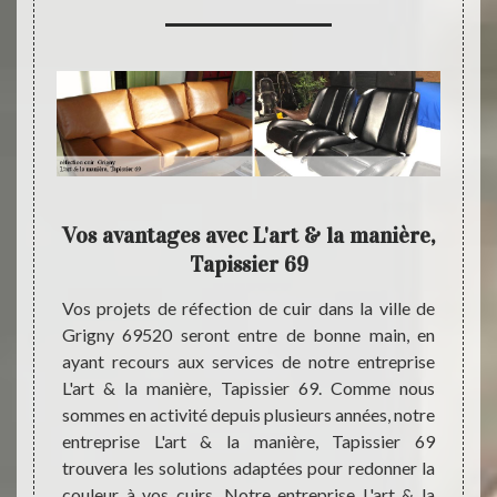
s de
Vos avantages avec L'art & la manière,
L'ar
9 ?
Tapissier 69
vention
Vos projets de réfection de cuir dans la ville de
Le cui
sance du
Grigny 69520 seront entre de bonne main, en
craque
ffit pas
ayant recours aux services de notre entreprise
pour s’
 chaque
L'art & la manière, Tapissier 69. Comme nous
servic
 et les
sommes en activité depuis plusieurs années, notre
plusie
mes en
entreprise L'art & la manière, Tapissier 69
entrepr
ez que,
trouvera les solutions adaptées pour redonner la
à fait
sier 69
couleur à vos cuirs. Notre entreprise L'art & la
votre 