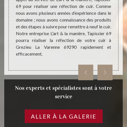
rer des
69 pour réaliser une réfection de cuir. Comme
vous e
ravaux
nous avons plusieurs années d’expérience dans le
diffé
. Après
domaine ; nous avons connaissance des produits
couleu
rt & la
et des étapes à suivre pour remettre à neuf le cuir.
trouve
le cuir
Notre entreprise L'art & la manière, Tapissier 69
neuf 
et sera
pourra réaliser la réfection de votre cuir à
réfect
Grezieu La Varenne 69290 rapidement et
n’hési
efficacement.
la mani
Nos experts et spécialistes sont à votre
service
ALLER À LA GALERIE