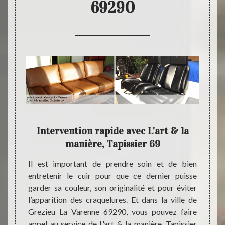
69290
 : un
Intervention rapide avec L'art & la
L'a
manière, Tapissier 69
a
maine ;
Il est important de prendre soin et de bien
Étant
sier 69
entretenir le cuir pour que ce dernier puisse
plusie
cations
garder sa couleur, son originalité et pour éviter
manière
de cuir
l’apparition des craquelures. Et dans la ville de
réalis
0. Nous
Grezieu La Varenne 69290, vous pouvez faire
de fau
ui sont
appel au service de L'art & la manière, Tapissier
Grezi