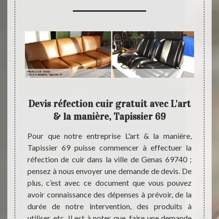
tre
Devis réfection cuir gratuit avec L'art
Des
& la manière, Tapissier 69
isan du
Pour que notre entreprise L'art & la manière,
Dans l
ser une
Tapissier 69 puisse commencer à effectuer la
appel 
 69740,
réfection de cuir dans la ville de Genas 69740 ;
manièr
on nos
pensez à nous envoyer une demande de devis. De
de cui
ner une
plus, c’est avec ce document que vous pouvez
équipe
res sur
avoir connaissance des dépenses à prévoir, de la
à util
ce des
durée de notre intervention, des produits à
état l
tiliser
utiliser, etc. Il est à noter que, faire une demande
votre 