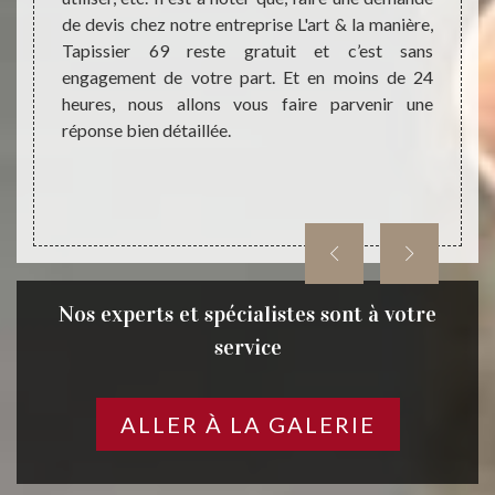
ers vont
de devis chez notre entreprise L'art & la manière,
mener 
et dans
Tapissier 69 reste gratuit et c’est sans
mettr
 plus à
engagement de votre part. Et en moins de 24
matéri
anière,
heures, nous allons vous faire parvenir une
à reme
réponse bien détaillée.
Tapiss
Nos experts et spécialistes sont à votre
service
ALLER À LA GALERIE