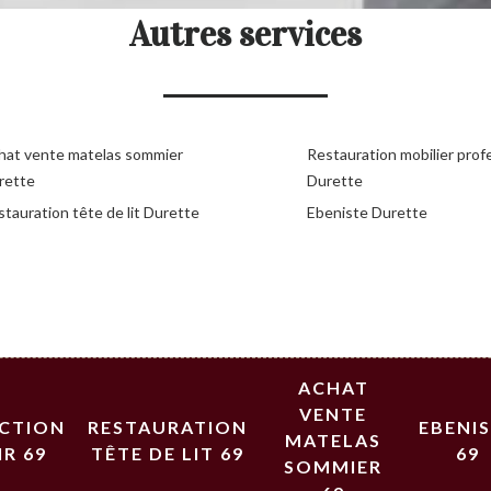
Autres services
hat vente matelas sommier
Restauration mobilier prof
rette
Durette
tauration tête de lit Durette
Ebeniste Durette
ACHAT
VENTE
ECTION
RESTAURATION
EBENI
MATELAS
IR 69
TÊTE DE LIT 69
69
SOMMIER