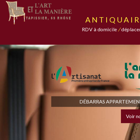
ANTIQUAIR
RDV à domicile
/
déplacem
DÉBARRAS APPARTEMENT,
Voir n