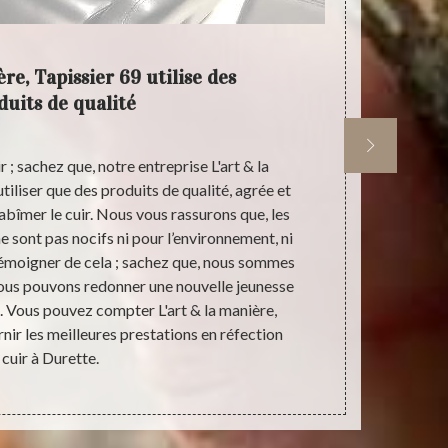
re, Tapissier 69 utilise des
Vos av
duits de qualité
 ; sachez que, notre entreprise L'art & la
Vos projets 
tiliser que des produits de qualité, agrée et
entre de bon
abîmer le cuir. Nous vous rassurons que, les
L'art & la m
e sont pas nocifs ni pour l’environnement, ni
plusieurs 
 témoigner de cela ; sachez que, nous sommes
trouvera le
Nous pouvons redonner une nouvelle jeunesse
Notre entre
s. Vous pouvez compter L'art & la manière,
équipes profe
nir les meilleures prestations en réfection
et améliorer 
cuir à Durette.
dans le resp
réfect