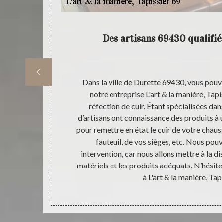
 & la
Des artisans 69430 qualifié
aliser, car il
Dans la ville de Durette 69430, vous pouve
, il ne suffit
notre entreprise L'art & la manière, Tapi
de cuir la
réfection de cuir. Étant spécialisées da
nous sommes en
d’artisans ont connaissance des produits à u
ise L'art & la
pour remettre en état le cuir de votre chaus
e qualité en
fauteuil, de vos sièges, etc. Nous pou
 Ainsi, fiez-
intervention, car nous allons mettre à la di
matériels et les produits adéquats. N’hésite
à L'art & la manière, Tap