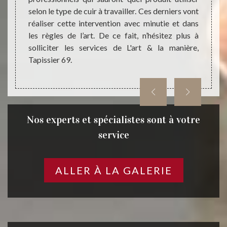
ure, la
selon le type de cuir à travailler. Ces derniers vont
nous 
uration
réaliser cette intervention avec minutie et dans
étapes
 de lit.
les règles de l’art. De ce fait, n’hésitez plus à
entrep
r, nous
solliciter les services de L'art & la manière,
réalis
rt.
Tapissier 69.
69440 
Nos experts et spécialistes sont à votre
service
ALLER À LA GALERIE