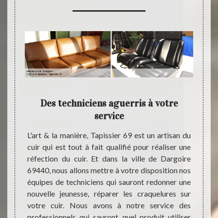
 peut
Des techniciens aguerris à votre
Int
service
dre ses
L'art & la manière, Tapissier 69 est un artisan du
Il es
appel à
cuir qui est tout à fait qualifié pour réaliser une
entret
ier 69.
réfection du cuir. Et dans la ville de Dargoire
garder
 cuir à
69440, nous allons mettre à votre disposition nos
l’appa
t & la
équipes de techniciens qui sauront redonner une
Dargo
nt son
nouvelle jeunesse, réparer les craquelures sur
servic
ations,
votre cuir. Nous avons à notre service des
réalis
las et
professionnels qui sauront quel produit utiliser
plusie