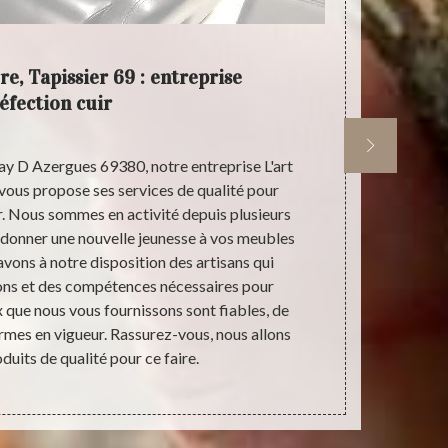
re, Tapissier 69 : entreprise
L'art 
éfection cuir
azay D Azergues 69380, notre entreprise L'art
Fort de p
 vous propose ses services de qualité pour
manière, Tapi
ir. Nous sommes en activité depuis plusieurs
de l’entreti
donner une nouvelle jeunesse à vos meubles
l’éclat, raviv
avons à notre disposition des artisans qui
& la manièr
ions et des compétences nécessaires pour
d’excellente
ux que nous vous fournissons sont fiables, de
imperméabili
rmes en vigueur. Rassurez-vous, nous allons
Tapissier 69,
oduits de qualité pour ce faire.
vos poufs ser
cuir 6938