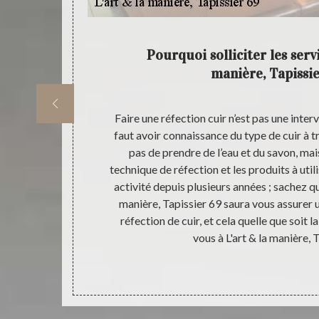
ntretien
Pourquoi solliciter les servi
manière, Tapissie
tretenir
Faire une réfection cuir n’est pas une interve
r, il est
faut avoir connaissance du type de cuir à trav
elle. Étant
pas de prendre de l’eau et du savon, mai
ouvez compter
technique de réfection et les produits à u
 réaliser un
activité depuis plusieurs années ; sachez qu
améliorer
manière, Tapissier 69 saura vous assurer u
res et préserve
réfection de cuir, et cela quelle que soit la
apissier 69
vous à L'art & la manière, 
 état le cuir.
er 69.