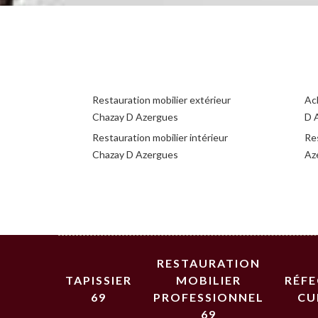
Restauration mobilier extérieur
Ac
Chazay D Azergues
D 
Restauration mobilier intérieur
Res
Chazay D Azergues
Az
RESTAURATION
TAPISSIER
MOBILIER
RÉF
69
PROFESSIONNEL
CU
69