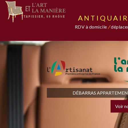
ANTIQUAIR
RDV à domicile
/
déplacem
DÉBARRAS APPARTEMENT,
Voir n