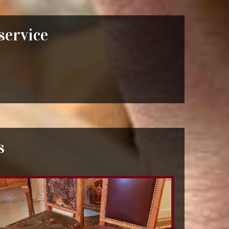
 service
s