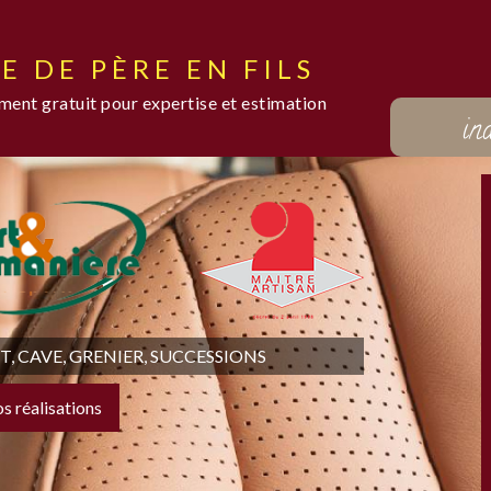
E DE PÈRE EN FILS
ent gratuit pour expertise et estimation
in
 CAVE, GRENIER, SUCCESSIONS
os réalisations