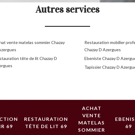
Autres services
hat vente matelas sommier Chazay
Restauration mobilier prof
Azergues
Chazay D Azergues
tauration tête de lit Chazay D
Ebeniste Chazay D Azergu
ergues
Tapissier Chazay D Azergu
ACHAT
VENTE
ECTION
RESTAURATION
EBENI
MATELAS
IR 69
TÊTE DE LIT 69
69
SOMMIER