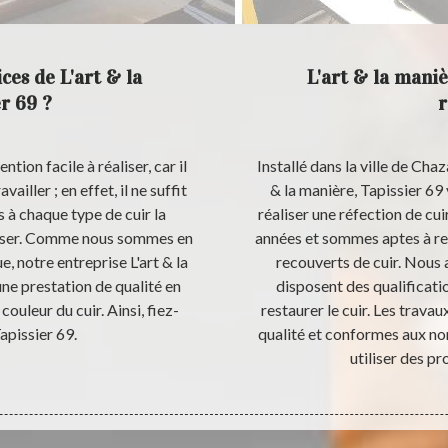
ces de L'art & la
L'art & la maniè
r 69 ?
r
ntion facile à réaliser, car il
Installé dans la ville de Ch
ailler ; en effet, il ne suffit
& la manière, Tapissier 69
s à chaque type de cuir la
réaliser une réfection de cu
tiliser. Comme nous sommes en
années et sommes aptes à re
e, notre entreprise L'art & la
recouverts de cuir. Nous 
ne prestation de qualité en
disposent des qualificat
 couleur du cuir. Ainsi, fiez-
restaurer le cuir. Les trava
Tapissier 69.
qualité et conformes aux no
utiliser des pr