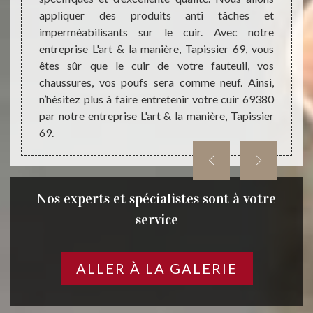
 puisse
appliquer des produits anti tâches et
compét
ser des
imperméabilisants sur le cuir. Avec notre
Les t
iables,
entreprise L'art & la manière, Tapissier 69, vous
fiable
rt & la
êtes sûr que le cuir de votre fauteuil, vos
vigueu
chaussures, vos poufs sera comme neuf. Ainsi,
produit
n’hésitez plus à faire entretenir votre cuir 69380
par notre entreprise L'art & la manière, Tapissier
69.
Nos experts et spécialistes sont à votre
service
ALLER À LA GALERIE