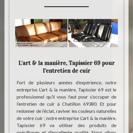
& la
L'art & la manière, Tapissier 69 pour
L'
l’entretien de cuir
 il est
Fort de plusieurs années d’expérience, notre
Instal
 fil des
entreprise L'art & la manière, Tapissier 69 est le
entrep
 sec et
professionnel qu’il vous faut pour s’occuper de
propos
 de vos
l’entretien de cuir à Chatillon 69380. Et pour
réfect
erdu sa
redonner de l’éclat, raviver les couleurs naturelles
plusie
atillon
de votre cuir ; notre entreprise L'art & la manière,
nouvel
e L'art
Tapissier 69 va utiliser des produits de
cuir. 
ser une
spécifiques et d’excellente qualité. Nous allons
qui d