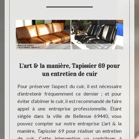
69
L'art & la manière, Tapissier 69 pour
L'ar
té
un entretien de cuir
, notre
Pour préserver l’aspect du cuir, il est nécessaire
Le cui
9 ne va
d’entretenir fréquemment ce dernier ; et pour
craque
e et de
éviter d’abîmer le cuir, il est recommandé de faire
pour s’
us vous
appel à une entreprise professionnelle. Étant
servic
sons ne
siégée dans la ville de Bellevue 69440, vous
plusie
pour la
pouvez compter sur notre entreprise L'art & la
entrepr
 sachez
manière, Tapissier 69 pour réaliser un entretien
à fait
el RGE.
de cuir. Cette intervention va contribuer à
votre 