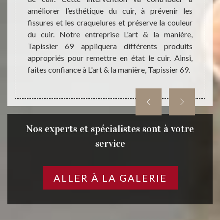
nesse à
améliorer l’esthétique du cuir, à prévenir les
de pro
compter
fissures et les craquelures et préserve la couleur
la surf
fournir
du cuir. Notre entreprise L'art & la manière,
cela n
 cuir à
Tapissier 69 appliquera différents produits
Ainsi,
appropriés pour remettre en état le cuir. Ainsi,
manièr
faites confiance à L'art & la manière, Tapissier 69.
Nos experts et spécialistes sont à votre
service
ALLER À LA GALERIE