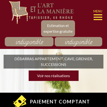
MENU
Estimation et
expertise gratuite
indisponible
indisponible
DÉBARRAS APPARTEMENT, CAVE, GRENIER,
SUCCESSIONS
Voir nos réalisations
PAIEMENT COMPTANT