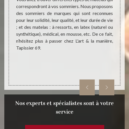
sier 69
correspondront à vos sommiers. Nous proposons
magas
mmiers,
des sommiers de marques qui sont reconnues
bonne 
 autres.
pour leur solidité, leur qualité, et leur durée de vie
équipe
érentes
; et des matelas : à ressorts, en latex (naturel ou
qui p
adaptés
synthétique), médical, en mousse, etc. De ce fait,
seron
à notre
n’hésitez plus à passer chez L'art & la manière,
confia
69 pour
Tapissier 69.
l’acha
Nos experts et spécialistes sont à votre
service