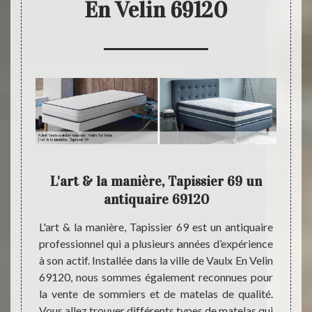
En Velin 69120
69
L'art & la manière, Tapissier 69 un
Faite
s
antiquaire 69120
er dans
L'art & la manière, Tapissier 69 est un antiquaire
Ayant 
ie dans
professionnel qui a plusieurs années d’expérience
sachez
se L'art
à son actif. Installée dans la ville de Vaulx En Velin
Tapiss
sûr de
69120, nous sommes également reconnues pour
le typ
oins et
la vente de sommiers et de matelas de qualité.
est ad
s, chez
Vous allez trouver différents types de matelas qui
sommi