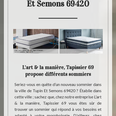
Et Semons 69420
 vend
L'art & la manière, Tapissier 69
L'
ons
propose différents sommiers
e
années,
Seriez-vous en quête d’un nouveau sommier dans
sier 69
la ville de Tupin Et Semons 69420 ? Établie dans
L'art 
tants à
cette ville ; sachez que, chez notre entreprise L'art
profes
mmiers.
& la manière, Tapissier 69 vous êtes sûr de
à son 
pissier
trouver un sommier qui répond à vos besoins et
siégée
ques de
adapté à votre morphologie. D’ailleurs, chez
metto