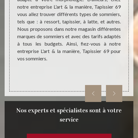
s allez
notre entreprise L'art & la manière, Tapissier 69
partic
attes ;
vous allez trouver différents types de sommiers,
manièr
 acheter
tels que : à ressort, tapissier, à latte, et autres.
vente 
type de
Nous proposons dans notre magasin différentes
de pr
anière,
marques de sommiers et avec des tarifs adaptés
conven
 passer
à tous les budgets. Ainsi, fiez-vous à notre
Chez n
us êtes
entreprise L'art & la manière, Tapissier 69 pour
69 vou
vos sommiers.
et somm
& la m
des ma
Semon
Nos experts et spécialistes sont à votre
service