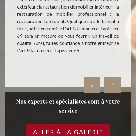
r prix.
extérieur ; la restauration de mobilier intérieur ; la
magas
 avez ;
restauration de mobilier professionnel ; la
quali
sier 69
restauration tête de lit. Quel que soit le travail à
équipe
uste et
faire, notre entreprise L'art & la manière, Tapissier
qui p
rrence.
69 sera en mesure de vous fournir un travail de
seron
nnels à
qualité. Ainsi, faites confiance à notre entreprise
confia
rt & la
L'art & la manière, Tapissier 69.
l’acha
Nos experts et spécialistes sont à votre
service
ALLER À LA GALERIE