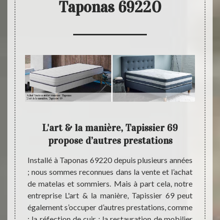
Taponas 69220
 pour
L'art & la manière, Tapissier 69
Faite
propose d’autres prestations
pouvez
Installé à Taponas 69220 depuis plusieurs années
Ayant 
anière,
; nous sommes reconnues dans la vente et l’achat
sachez
atelas.
de matelas et sommiers. Mais à part cela, notre
Tapiss
e L'art
entreprise L'art & la manière, Tapissier 69 peut
le typ
mousse,
également s’occuper d’autres prestations, comme
est ad
 en bon
: la réfection de cuir ; la restauration de mobilier
sommi