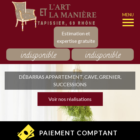
MENU
Estimation et
expertise gratuite
indisponible
indisponible
DÉBARRAS APPARTEMENT, CAVE, GRENIER,
SUCCESSIONS
Voir nos réalisations
PAIEMENT COMPTANT