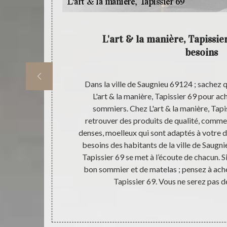
quaire
L'art & la manière, Tapissie
besoins
ionnel qui a
Dans la ville de Saugnieu 69124 ; sachez 
la ville de
L'art & la manière, Tapissier 69 pour ac
 la vente de
sommiers. Chez L'art & la manière, Tapis
férents types
retrouver des produits de qualité, comme
roposons des
denses, moelleux qui sont adaptés à votre 
 leur qualité,
besoins des habitants de la ville de Saugni
 (naturel ou
Tapissier 69 se met à l’écoute de chacun. S
 plus à passer
bon sommier et de matelas ; pensez à ache
Tapissier 69. Vous ne serez pas d