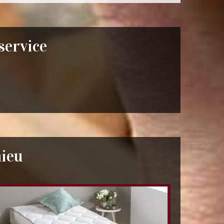
 service
nieu