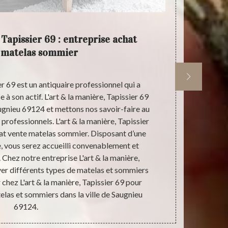
 Tapissier 69 : entreprise achat
Achat 
 matelas sommier
er 69 est un antiquaire professionnel qui a
Dans la ville
 à son actif. L'art & la manière, Tapissier 69
entreprise L'
Saugnieu 69124 et mettons nos savoir-faire au
ou plusieurs
 professionnels. L'art & la manière, Tapissier
matelas et sa
hat vente matelas sommier. Disposant d’une
que les matel
, vous serez accueilli convenablement et
69 sont so
 Chez notre entreprise L'art & la manière,
conscience 
ver différents types de matelas et sommiers
L'art & la
r chez L'art & la manière, Tapissier 69 pour
matel
las et sommiers dans la ville de Saugnieu
69124.