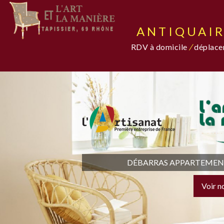
ANTIQUAIR
RDV à domicile
/
déplacem
DÉBARRAS APPARTEMENT,
Voir n