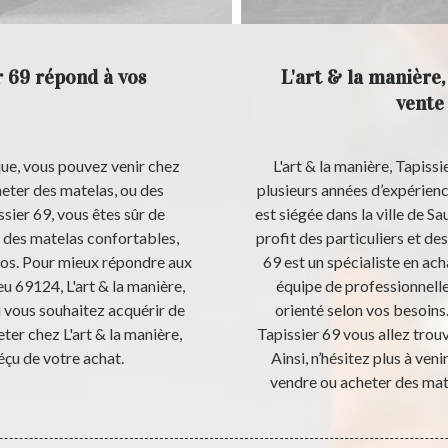
r 69 répond à vos
L'art & la manière,
vente
que, vous pouvez venir chez
L'art & la manière, Tapissi
heter des matelas, ou des
plusieurs années d’expérience
sier 69, vous êtes sûr de
est siégée dans la ville de 
 des matelas confortables,
profit des particuliers et des
dos. Pour mieux répondre aux
69 est un spécialiste en ac
eu 69124, L'art & la manière,
équipe de professionnelle
i vous souhaitez acquérir de
orienté selon vos besoins.
ter chez L'art & la manière,
Tapissier 69 vous allez trou
éçu de votre achat.
Ainsi, n’hésitez plus à veni
vendre ou acheter des mate