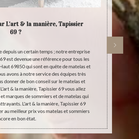
r L'art & la manière, Tapissier
L'art
69 ?
 depuis un certain temps ; notre entreprise
Dans la vill
r 69 est devenue une référence pour tous les
venir chez L
 Haut 69850 qui sont en quête de matelas et
des sommier
us avons à notre service des équipes très
retrouver d
us donner de bon conseil sur le matelas et
denses, moell
'art & la manière, Tapissier 69 vous allez
besoins des h
 et marques de sommiers et de matelas qui
la manière, 
ttrayants. L'art & la manière, Tapissier 69
acquérir de b
r au meilleur prix vos matelas et sommiers
manière
core en bon état.