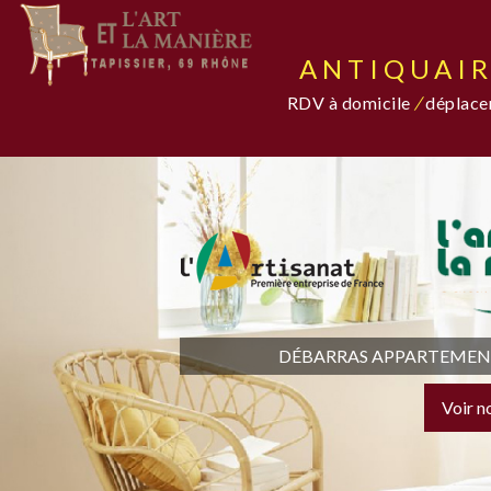
ANTIQUAIR
RDV à domicile
/
déplacem
DÉBARRAS APPARTEMENT,
Voir n