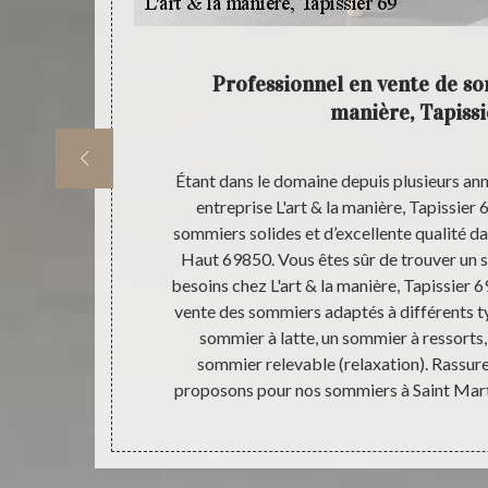
déplacer
Professionnel en vente de so
manière, Tapissi
 matelas dans
Étant dans le domaine depuis plusieurs ann
ser chez L'art
entreprise L'art & la manière, Tapissier 
L'art & la
sommiers solides et d’excellente qualité dan
tre domicile
Haut 69850. Vous êtes sûr de trouver un 
ue vous nous
besoins chez L'art & la manière, Tapissier 6
ère, Tapissier
vente des sommiers adaptés à différents t
ez vous tant
sommier à latte, un sommier à ressorts,
ue vous soyez
sommier relevable (relaxation). Rassure
vous pouvez
proposons pour nos sommiers à Saint Marti