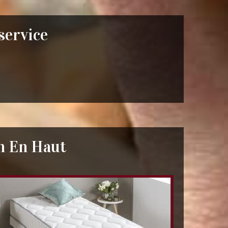
 service
n En Haut