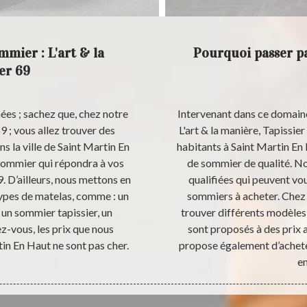
mmier : L'art & la
Pourquoi passer pa
er 69
ées ; sachez que, chez notre
Intervenant dans ce domaine
69 ; vous allez trouver des
L'art & la manière, Tapissie
s la ville de Saint Martin En
habitants à Saint Martin En
sommier qui répondra à vos
de sommier de qualité. No
9. D’ailleurs, nous mettons en
qualifiées qui peuvent vo
ypes de matelas, comme : un
sommiers à acheter. Chez L
 un sommier tapissier, un
trouver différents modèles
z-vous, les prix que nous
sont proposés à des prix a
n En Haut ne sont pas cher.
propose également d’achete
en