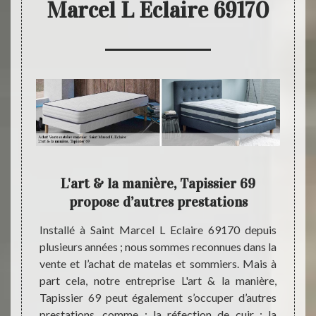
Marcel L Eclaire 69170
la
L'art & la manière, Tapissier 69
L'ar
propose d’autres prestations
s et de
Installé à Saint Marcel L Eclaire 69170 depuis
Êtes-v
le dans
plusieurs années ; nous sommes reconnues dans la
dans l
’hésitez
vente et l’achat de matelas et sommiers. Mais à
Soucie
art & la
part cela, notre entreprise L'art & la manière,
habita
érentes
Tapissier 69 peut également s’occuper d’autres
L'art 
L'art &
prestations, comme : la réfection de cuir ; la
que d