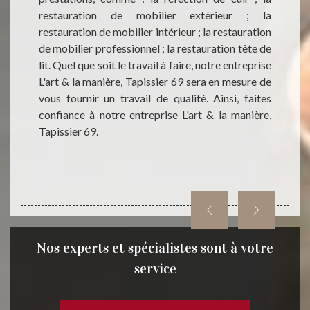
abitants
restauration de mobilier extérieur ; la
recon
 puisse
restauration de mobilier intérieur ; la restauration
matel
santé ;
de mobilier professionnel ; la restauration tête de
maniè
rs chez
lit. Quel que soit le travail à faire, notre entreprise
matér
ui n’est
L'art & la manière, Tapissier 69 sera en mesure de
d’exce
s.
vous fournir un travail de qualité. Ainsi, faites
Saint 
confiance à notre entreprise L'art & la manière,
venir 
Tapissier 69.
acquér
prix i
Nos experts et spécialistes sont à votre
service