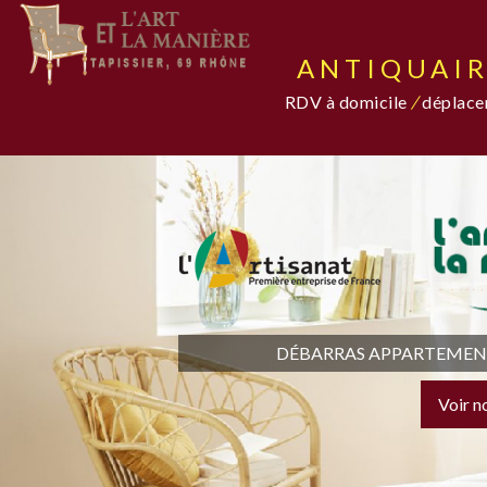
ANTIQUAIR
RDV à domicile
/
déplacem
DÉBARRAS APPARTEMENT,
Voir n