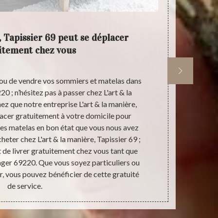
, Tapissier 69 peut se déplacer
Tarif
itement chez vous
 ou de vendre vos sommiers et matelas dans
Avez-vous du
220 ; n’hésitez pas à passer chez L'art & la
Saint Lager 
ez que notre entreprise L'art & la manière,
69 si vous êt
lacer gratuitement à votre domicile pour
ferme à la
les matelas en bon état que vous nous avez
spécialisée
heter chez L'art & la manière, Tapissier 69 ;
matelas fa
de livrer gratuitement chez vous tant que
marques recon
 Lager 69220. Que vous soyez particuliers ou
parfaitement
r, vous pouvez bénéficier de cette gratuité
de service.