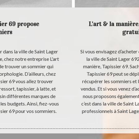
sier 69 propose
L'art & la manière
miers
gratu
dans la ville de Saint Lager
Si vous envisagez d’acheter
e, chez notre entreprise L'art
la ville de Saint Lager 69
 de trouver un sommier qui
manière, Tapissier 69. Sach
rphologie. D’ailleurs, chez
Tapissier 69 peut se dép
ssier 69 vous allez trouver
récupérer les sommiers et 
ssort, tapissier, à latte, et
vendus. Et si vous venez d’ac
in différentes marques de
nous proposons également 
les budgets. Ainsi, fiez-vous
c’est dans la ville de Saint
issier 69 pour vos sommiers.
professionnels à Saint Lage