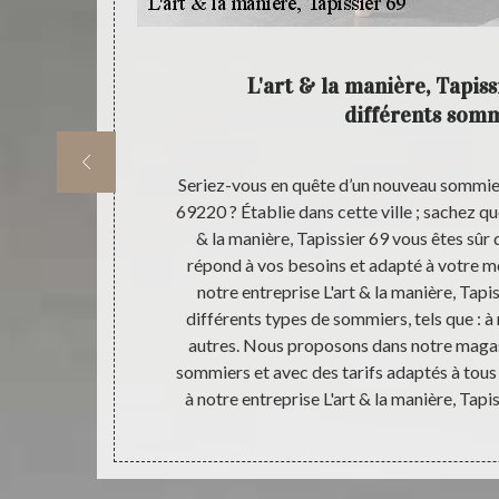
apissier
L'art & la manière, Tapis
différents som
re entreprise
Seriez-vous en quête d’un nouveau sommier 
 pour tous les
69220 ? Établie dans cette ville ; sachez qu
elas et de
& la manière, Tapissier 69 vous êtes sûr
uipes très
répond à vos besoins et adapté à votre mo
 matelas et
notre entreprise L'art & la manière, Tapi
9 vous allez
différents types de sommiers, tels que : à re
 matelas qui
autres. Nous proposons dans notre magas
Tapissier 69
sommiers et avec des tarifs adaptés à tous 
s et sommiers
à notre entreprise L'art & la manière, Tap