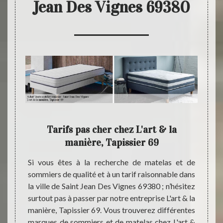
Jean Des Vignes 69380
 pour
Tarifs pas cher chez L'art & la
L'ar
manière, Tapissier 69
se 
ancien
Si vous êtes à la recherche de matelas et de
Si vou
vec de
sommiers de qualité et à un tarif raisonnable dans
sommie
, pour
la ville de Saint Jean Des Vignes 69380 ; n’hésitez
Des Vi
ensez à
surtout pas à passer par notre entreprise L'art & la
L'art 
e Saint
manière, Tapissier 69. Vous trouverez différentes
entrep
ser par
marques de sommiers et de matelas chez L'art &
dépla