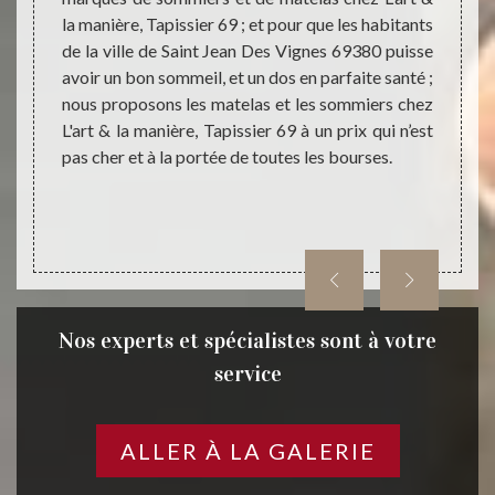
er 69 ;
la manière, Tapissier 69 ; et pour que les habitants
récupé
en bon
de la ville de Saint Jean Des Vignes 69380 puisse
que v
elas à
avoir un bon sommeil, et un dos en parfaite santé ;
d’ache
n latex
nous proposons les matelas et les sommiers chez
nous p
. De ce
L'art & la manière, Tapissier 69 à un prix qui n’est
chez vo
manière,
pas cher et à la portée de toutes les bourses.
Des Vi
e votre
ou pro
pouvez
Nos experts et spécialistes sont à votre
service
ALLER À LA GALERIE