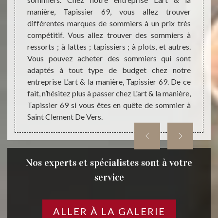
abitants
types
manière, Tapissier 69, vous allez trouver
 puisse
sommi
différentes marques de sommiers à un prix très
santé ;
marque
compétitif. Vous allez trouver des sommiers à
rs chez
leur qu
ressorts ; à lattes ; tapissiers ; à plots, et autres.
ui n’est
ressor
Vous pouvez acheter des sommiers qui sont
s.
médica
adaptés à tout type de budget chez notre
à passe
entreprise L'art & la manière, Tapissier 69. De ce
fait, n’hésitez plus à passer chez L'art & la manière,
Tapissier 69 si vous êtes en quête de sommier à
Saint Clement De Vers.
Nos experts et spécialistes sont à votre
service
ALLER À LA GALERIE