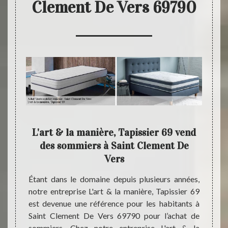
Clement De Vers 69790
la
L'art & la manière, Tapissier 69 vend
L'a
des sommiers à Saint Clement De
Vers
s et de
L'art 
le dans
profes
Étant dans le domaine depuis plusieurs années,
hésitez
à son a
notre entreprise L'art & la manière, Tapissier 69
art & la
De V
est devenue une référence pour les habitants à
érentes
recon
Saint Clement De Vers 69790 pour l’achat de
L'art &
matela
sommiers. Chez notre entreprise L'art & la