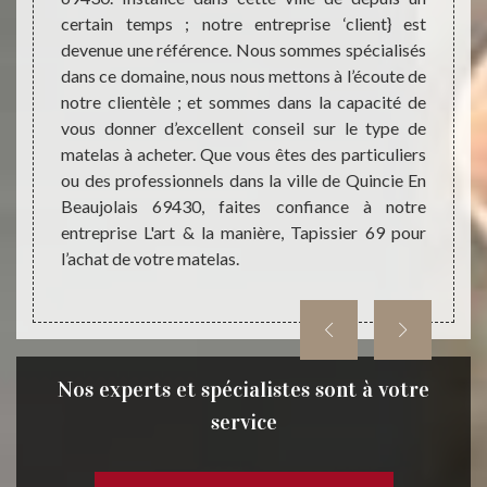
d à vos
certain temps ; notre entreprise ‘client} est
sont 
lleurs,
devenue une référence. Nous sommes spécialisés
qualit
pissier
dans ce domaine, nous nous mettons à l’écoute de
très q
pes de
notre clientèle ; et sommes dans la capacité de
consei
atte, et
vous donner d’excellent conseil sur le type de
Chez L
agasin
matelas à acheter. Que vous êtes des particuliers
trouv
ec des
ou des professionnels dans la ville de Quincie En
sommie
ez-vous
Beaujolais 69430, faites confiance à notre
prix a
sier 69
entreprise L'art & la manière, Tapissier 69 pour
propos
l’achat de votre matelas.
matela
Nos experts et spécialistes sont à votre
service