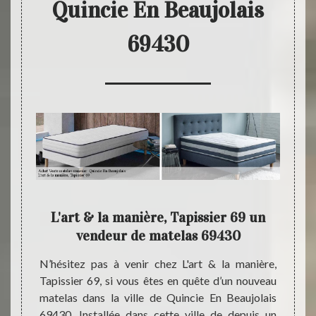
Quincie En Beaujolais
69430
69
L'art & la manière, Tapissier 69 un
P
s
vendeur de matelas 69430
er dans
N’hésitez pas à venir chez L'art & la manière,
Interv
Établie
Tapissier 69, si vous êtes en quête d’un nouveau
temps 
 notre
matelas dans la ville de Quincie En Beaujolais
Tapiss
69 vous
69430. Installée dans cette ville de depuis un
les ha