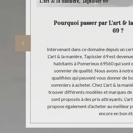
liste en
Pourquoi passer par L'art & la
69 ?
ns la ville de
Intervenant dans ce domaine depuis un cert
Tapissier 69 ;
L'art & la manière, Tapissier 69 est devenu
s le domaine ;
habitants à Pomerieux 69560 qui sont e
las qui sera
sommier de qualité. Nous avons à notre
hez L'art & la
qualifiées qui peuvent vous donner de bon
 latex ; en
sommiers à acheter. Chez L'art & la maniè
 est en dessus
trouver différents modèles et marques de
s à passer par
sont proposés à des prix attrayants. L'art
propose également d’acheter au meilleur p
encore en bon ét