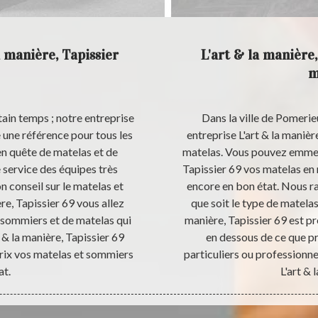
 manière, Tapissier
L'art & la manière
m
ain temps ; notre entreprise
Dans la ville de Pomeri
e une référence pour tous les
entreprise L'art & la manièr
n quête de matelas et de
matelas. Vous pouvez emmene
 service des équipes très
Tapissier 69 vos matelas en 
 conseil sur le matelas et
encore en bon état. Nous ra
re, Tapissier 69 vous allez
que soit le type de matelas
 sommiers et de matelas qui
manière, Tapissier 69 est pr
 & la manière, Tapissier 69
en dessous de ce que p
rix vos matelas et sommiers
particuliers ou professionne
at.
L'art & 