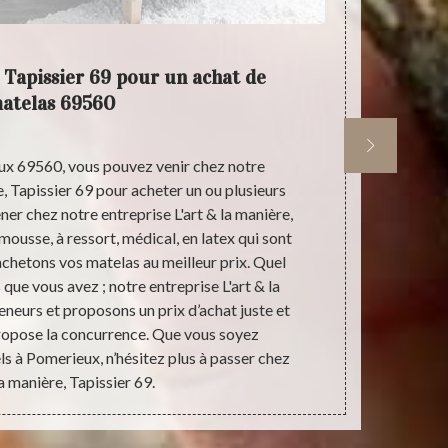
, Tapissier 69 pour un achat de
L'a
atelas 69560
eux 69560, vous pouvez venir chez notre
L'art & la man
e, Tapissier 69 pour acheter un ou plusieurs
prévoyez d
r chez notre entreprise L'art & la manière,
69560. Après
mousse, à ressort, médical, en latex qui sont
spécialistes v
chetons vos matelas au meilleur prix. Quel
vous pouve
 que vous avez ; notre entreprise L'art & la
différents ty
eneurs et proposons un prix d’achat juste et
ressorts, un 
ropose la concurrence. Que vous soyez
notre entrepr
ls à Pomerieux, n’hésitez plus à passer chez
la manière, Tapissier 69.