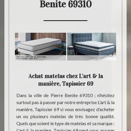
Benite 69310
9 :
Achat matelas chez L'art & la
Ta
as
manière, Tapissier 69
ma
Dans la ville de Pierre Benite 69310 ; n’hésitez
surtout pas à passer par notre entreprise L'art & la
iquaire
Avez-
manière, Tapissier 69 si vous envisagez d’acheter
érience
matela
un ou plusieurs matelas de très bonne qualité.
 69 est
vous 
Quels que soient le type de matelas et sa marque ;
9310 et
Tapiss
L'art & la manière, Tapissier 69 peut vous assurer
it des
nouvea