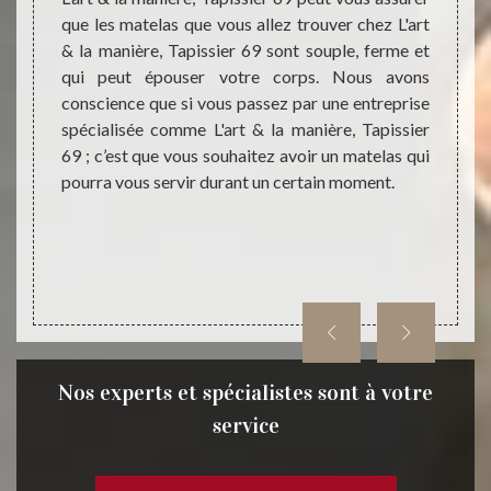
que les matelas que vous allez trouver chez L'art
rt & la
fois. 
& la manière, Tapissier 69 sont souple, ferme et
n achat
entre
qui peut épouser votre corps. Nous avons
 équipe
propos
conscience que si vous passez par une entreprise
ueilli
avec d
spécialisée comme L'art & la manière, Tapissier
esoins.
les m
69 ; c’est que vous souhaitez avoir un matelas qui
pissier
Pierre
pourra vous servir durant un certain moment.
matelas
adapté
ez L'art
passer 
acheter
 Pierre
Nos experts et spécialistes sont à votre
service