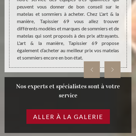
 bonne
peuvent vous donner de bon conseil sur le
nous m
on des
matelas et sommiers à acheter. Chez L'art & la
somme
oute et
manière, Tapissier 69 vous allez trouver
d’exce
ts qui
différents modèles et marques de sommiers et de
achete
faites
matelas qui sont proposés à des prix attrayants.
profes
69 pour
L'art & la manière, Tapissier 69 propose
faites
également d’acheter au meilleur prix vos matelas
maniè
et sommiers encore en bon état.
matela
Nos experts et spécialistes sont à votre
service
ALLER À LA GALERIE