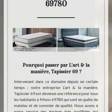
69780
'art &
Pourquoi passer par L'art & la
L'a
manière, Tapissier 69 ?
actif ;
Intervenant dans ce domaine depuis un certain
N’hési
anière,
temps ; notre entreprise L'art & la manière,
Tapiss
eil sur
Tapissier 69 est devenue une référence pour tous
matela
las qui
les habitants à Mions 69780 qui sont en quête de
dans c
 et les
matelas et de sommier de qualité. Nous avons à
entrep
 notre
notre service des équipes très qualifiées qui
Nous s