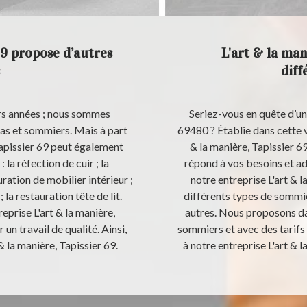
69 propose d’autres
L'art & la man
diff
rs années ; nous sommes
Seriez-vous en quête d’u
las et sommiers. Mais à part
69480 ? Établie dans cette vi
 Tapissier 69 peut également
& la manière, Tapissier 6
la réfection de cuir ; la
répond à vos besoins et ad
uration de mobilier intérieur ;
notre entreprise L'art & l
 la restauration tête de lit.
différents types de sommiers
reprise L'art & la manière,
autres. Nous proposons d
un travail de qualité. Ainsi,
sommiers et avec des tarifs 
& la manière, Tapissier 69.
à notre entreprise L'art & 