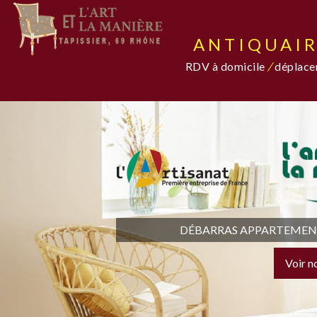
ANTIQUAIR
RDV à domicile
/
déplacem
DÉBARRAS APPARTEMENT,
Voir n