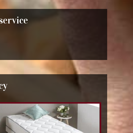
 service
cy