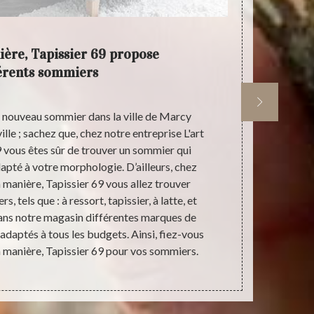
ière, Tapissier 69 propose
L'art &
érents sommiers
n nouveau sommier dans la ville de Marcy
Êtes-vous à
lle ; sachez que, chez notre entreprise L'art
69480 ? Sou
9 vous êtes sûr de trouver un sommier qui
Marcy 69480,
apté à votre morphologie. D’ailleurs, chez
que des
a manière, Tapissier 69 vous allez trouver
garantissons 
, tels que : à ressort, tapissier, à latte, et
Tapissier 69
ans notre magasin différentes marques de
sont d’exc
adaptés à tous les budgets. Ainsi, fiez-vous
n’hésitez plu
la manière, Tapissier 69 pour vos sommiers.
un ou