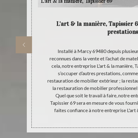
manière,
L'art & la manière, Tapissier 
prestations
z que, notre
Installé à Marcy 69480 depuis plusieu
onner de bon
reconnues dans la vente et l’achat de mate
qui est adapté
cela, notre entreprise L'art & la manière,
oposons dans
s’occuper d’autres prestations, comme : 
 Nous avons à
restauration de mobilier extérieur ; la resta
’écoute et qui
la restauration de mobilier professionnel ;
 vos besoins.
Quel que soit le travail à faire, notre ent
our l’achat de
Tapissier 69 sera en mesure de vous fournir 
faites confiance à notre entreprise L'art 