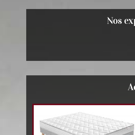
Nos exp
A