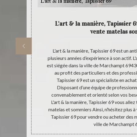
manière,
L'art & la manière, Tapissier 6
vente matelas s
z que, notre
L'art & la manière, Tapissier 69 est un an
onner de bon
plusieurs années d’expérience à son actif. L'
qui est adapté
est siégée dans la ville de Marchampt 6943
oposons dans
au profit des particuliers et des professi
ualité. Nous
Tapissier 69 est un spécialiste en ach
sont très à
Disposant d’une équipe de professionnel
ront adaptés à
convenablement et orienté selon vos beso
pissier 69 pour
L'art & la manière, Tapissier 69 vous allez
matelas et sommiers Ainsi, n’hésitez plus à 
Tapissier 69 pour vendre ou acheter des 
ville de Marchampt 