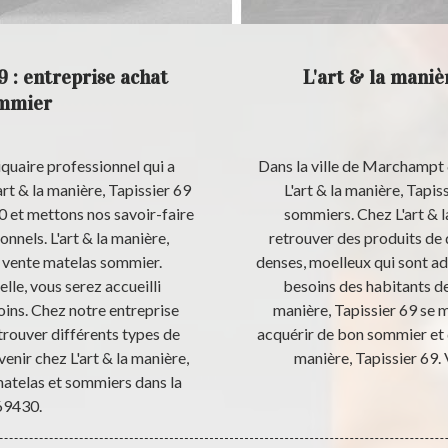
9 : entreprise achat
L'art & la maniè
ommier
tiquaire professionnel qui a
Dans la ville de Marchampt 
art & la manière, Tapissier 69
L'art & la manière, Tapi
0 et mettons nos savoir-faire
sommiers. Chez L'art & l
onnels. L'art & la manière,
retrouver des produits de
at vente matelas sommier.
denses, moelleux qui sont a
le, vous serez accueilli
besoins des habitants de
ins. Chez notre entreprise
manière, Tapissier 69 se m
 trouver différents types de
acquérir de bon sommier et d
venir chez L'art & la manière,
manière, Tapissier 69.
matelas et sommiers dans la
69430.