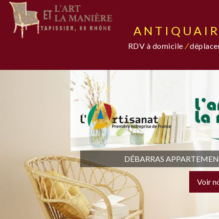
ANTIQUAIR
RDV à domicile
/
déplacem
DÉBARRAS APPARTEMENT,
Voir n