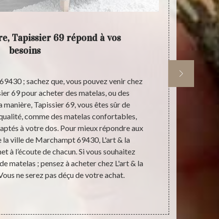
re, Tapissier 69 répond à vos
Tarifs 
besoins
69430 ; sachez que, vous pouvez venir chez
Si vous êtes 
ssier 69 pour acheter des matelas, ou des
tarif raison
a manière, Tapissier 69, vous êtes sûr de
pas à passer
 qualité, comme des matelas confortables,
trouverez dif
daptés à votre dos. Pour mieux répondre aux
manière,
 la ville de Marchampt 69430, L'art & la
Marchampt 6
et à l’écoute de chacun. Si vous souhaitez
santé ; no
e matelas ; pensez à acheter chez L'art & la
manière, Tapi
 Vous ne serez pas déçu de votre achat.