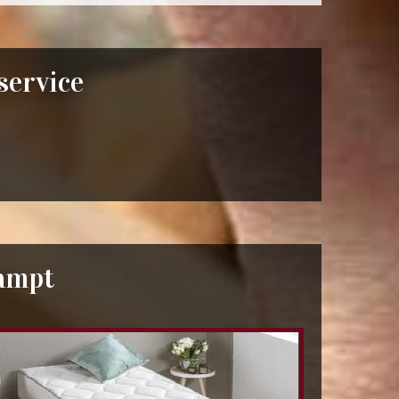
 service
ampt