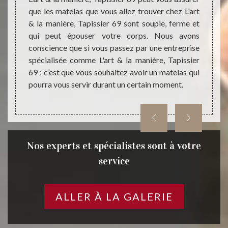
s allez
que les matelas que vous allez trouver chez L'art
extérie
attes ;
& la manière, Tapissier 69 sont souple, ferme et
resta
 acheter
qui peut épouser votre corps. Nous avons
restaur
type de
conscience que si vous passez par une entreprise
faire, 
anière,
spécialisée comme L'art & la manière, Tapissier
69 ser
 passer
69 ; c’est que vous souhaitez avoir un matelas qui
qualit
us êtes
pourra vous servir durant un certain moment.
L'art &
Nos experts et spécialistes sont à votre
service
ALLER À LA GALERIE