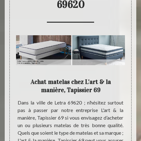
69620
 vend
Achat matelas chez L'art & la
L
manière, Tapissier 69
années,
Dans la ville de Letra 69620 ; n’hésitez surtout
Instal
sier 69
pas à passer par notre entreprise L'art & la
nous s
tants à
manière, Tapissier 69 si vous envisagez d’acheter
de mat
. Chez
un ou plusieurs matelas de très bonne qualité.
entrep
ier 69,
Quels que soient le type de matelas et sa marque ;
égalem
ues de
L'art & la manière, Tapissier 69 peut vous assurer
: la ré