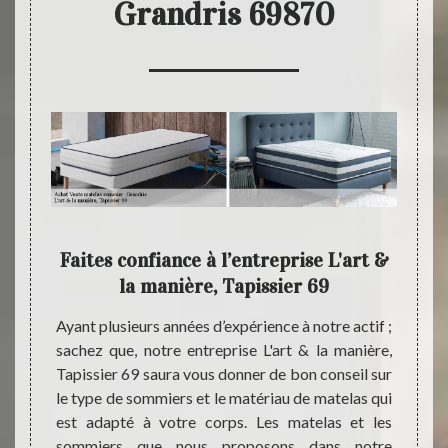
Grandris 69870
9 :
Faites confiance à l’entreprise L'art &
L'ar
as
la manière, Tapissier 69
Ayant plusieurs années d’expérience à notre actif ;
Envisa
sachez que, notre entreprise L'art & la manière,
sommie
iquaire
Tapissier 69 saura vous donner de bon conseil sur
c’est l
érience
le type de sommiers et le matériau de matelas qui
à pass
 69 est
est adapté à votre corps. Les matelas et les
D’aill
mettons
sommiers que nous proposons dans notre
que de
 et des