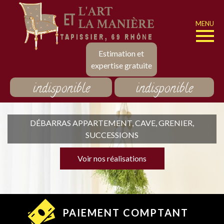
MENU
Estimation et
expertise gratuite
indisponible
indisponible
DÉBARRAS APPARTEMENT, CAVE, GRENIER,
SUCCESSIONS
Voir nos réalisations
PAIEMENT COMPTANT