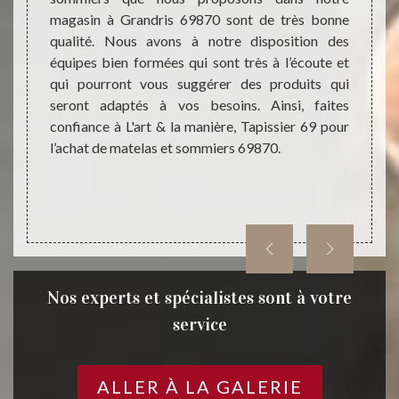
magasin à Grandris 69870 sont de très bonne
sommi
r 69 est
qualité. Nous avons à notre disposition des
magas
ommier.
équipes bien formées qui sont très à l’écoute et
sommie
e, vous
qui pourront vous suggérer des produits qui
les s
é selon
seront adaptés à vos besoins. Ainsi, faites
propos
rt & la
confiance à L'art & la manière, Tapissier 69 pour
propos
rouver
l’achat de matelas et sommiers 69870.
 Ainsi,
anière,
matelas
0.
Nos experts et spécialistes sont à votre
service
ALLER À LA GALERIE