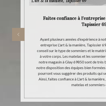
pissier
Faites confiance à l’entreprise
Tapissier 6
er par notre
Ayant plusieurs années d’expérience à notr
z d’acheter un
entreprise L'art & la manière, Tapissier 
nt le type de
conseil sur le type de sommiers et le matér
t vous assurer
à votre corps. Les matelas et les sommie
ère, Tapissier
notre magasin à Glay 69850 sont de très 
 Nous avons
notre disposition des équipes bien formées q
alisée comme
pourront vous suggérer des produits qui s
ez avoir un
Ainsi, faites confiance à L'art & la manière
oment.
matelas et sommiers