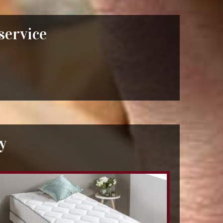
 service
y