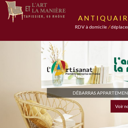
ANTIQUAIR
RDV à domicile
/
déplacem
DÉBARRAS APPARTEMENT,
Voir n