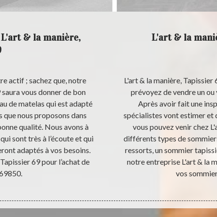
 L'art & la manière,
L'art & la mani
9
e actif ; sachez que, notre
L'art & la manière, Tapissier 
69 saura vous donner de bon
prévoyez de vendre un ou 
iau de matelas qui est adapté
Après avoir fait une in
rs que nous proposons dans
spécialistes vont estimer et d
bonne qualité. Nous avons à
vous pouvez venir chez L'
ui sont très à l’écoute et qui
différents types de sommier
eront adaptés à vos besoins.
ressorts, un sommier tapissi
, Tapissier 69 pour l’achat de
notre entreprise L'art & la 
 69850.
vos sommier