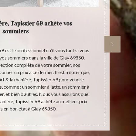
ère, Tapissier 69 achète vos
L'art &
sommiers
69 est le professionnel qu’il vous faut si vous
Dans la vil
vos sommiers dans la ville de Glay 69850.
L'art & la 
spection complète de votre sommier, nos
Vous pouvez e
onner un prix à ce dernier. Il est à noter que,
69 vos matela
art & la manière, Tapissier 69 pour vendre
bon état. No
s, comme : un sommier à latte, un sommier à
type de mat
er, et bien d’autres. Nous vous assurons que
Tapissier 
manière, Tapissier 69 achète au meilleur prix
dessous de c
s en bon état à Glay 69850.
ou profession