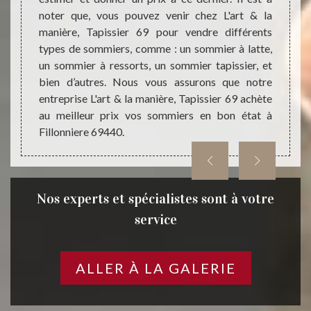
r prix.
noter que, vous pouvez venir chez L'art & la
domain
 avez ;
manière, Tapissier 69 pour vendre différents
client
sier 69
types de sommiers, comme : un sommier à latte,
donner
uste et
un sommier à ressorts, un sommier tapissier, et
achete
rrence.
bien d’autres. Nous vous assurons que notre
profes
nnels à
entreprise L'art & la manière, Tapissier 69 achète
faites
art & la
au meilleur prix vos sommiers en bon état à
maniè
Fillonniere 69440.
matela
Nos experts et spécialistes sont à votre
service
ALLER À LA GALERIE