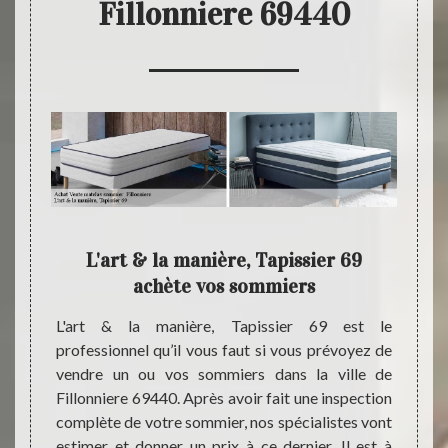
Fillonniere 69440
 pour
L'art & la manière, Tapissier 69
L'a
achète vos sommiers
 pouvez
L'art & la manière, Tapissier 69 est le
N’hési
anière,
professionnel qu’il vous faut si vous prévoyez de
Tapiss
atelas.
vendre un ou vos sommiers dans la ville de
matel
e L'art
Fillonniere 69440. Après avoir fait une inspection
Instal
mousse,
complète de votre sommier, nos spécialistes vont
temps 
 en bon
estimer et donner un prix à ce dernier. Il est à
référ