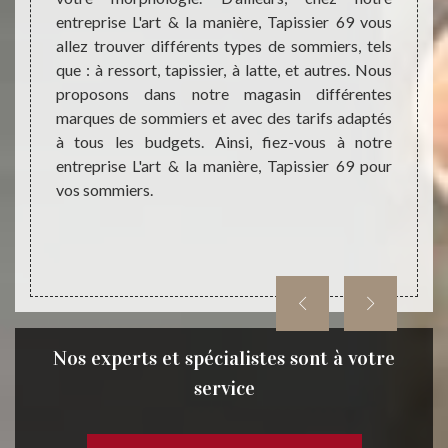
lleurs,
entreprise L'art & la manière, Tapissier 69 vous
sommie
aptés à
allez trouver différents types de sommiers, tels
trouve
sommier
que : à ressort, tapissier, à latte, et autres. Nous
tapissi
ommier
proposons dans notre magasin différentes
des so
ation).
marques de sommiers et avec des tarifs adaptés
budget
ns pour
à tous les budgets. Ainsi, fiez-vous à notre
Tapiss
.
entreprise L'art & la manière, Tapissier 69 pour
chez L
vos sommiers.
en quê
Nos experts et spécialistes sont à votre
service