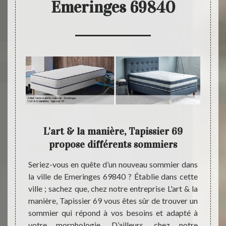
Emeringes 69840
ier :
L'art & la manière, Tapissier 69
L'ar
69
propose différents sommiers
nnées ;
Seriez-vous en quête d’un nouveau sommier dans
Étant 
rt & la
la ville de Emeringes 69840 ? Établie dans cette
notre 
ver des
ville ; sachez que, chez notre entreprise L'art & la
est de
dans la
manière, Tapissier 69 vous êtes sûr de trouver un
Emerin
sûr de
sommier qui répond à vos besoins et adapté à
notre 
besoins
votre morphologie. D’ailleurs, chez notre
vous 