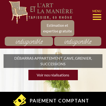
MENU
Estimation et
expertise gratuite
indisponible
indisponible
DÉBARRAS APPARTEMENT, CAVE, GRENIER,
SUCCESSIONS
Voir nos réalisations
PAIEMENT COMPTANT