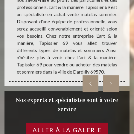
s allez
extérie
professionnels. L'art & la manière, Tapissier 69 est
attes ;
resta
un spécialiste en achat vente matelas sommier.
 acheter
restaur
Disposant d’une équipe de professionnelle, vous
type de
faire, 
serez accueilli convenablement et orienté selon
anière,
69 ser
vos besoins. Chez notre entreprise L'art & la
 passer
qualit
manière, Tapissier 69 vous allez trouver
us êtes
L'art &
différents types de matelas et sommiers Ainsi,
n’hésitez plus à venir chez L'art & la manière,
Tapissier 69 pour vendre ou acheter des matelas
et sommiers dans la ville de Dardilly 69570.
Nos experts et spécialistes sont à votre
service
ALLER À LA GALERIE