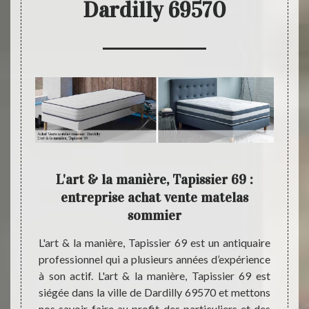
Dardilly 69570
 vend
L'art & la manière, Tapissier 69 :
L
entreprise achat vente matelas
sommier
années,
Instal
sier 69
nous s
L'art & la manière, Tapissier 69 est un antiquaire
tants à
de mat
professionnel qui a plusieurs années d’expérience
s. Chez
entrep
à son actif. L'art & la manière, Tapissier 69 est
ier 69,
égalem
siégée dans la ville de Dardilly 69570 et mettons
ues de
: la ré
nos savoir-faire au profit des particuliers et des