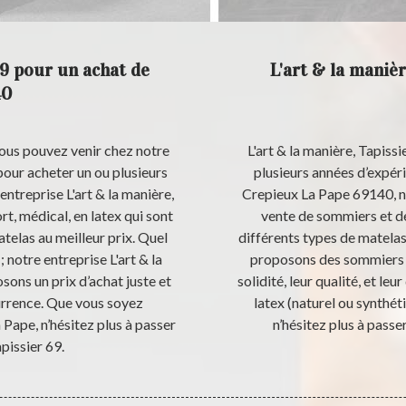
69 pour un achat de
L'art & la manièr
40
vous pouvez venir chez notre
L'art & la manière, Tapissi
 pour acheter un ou plusieurs
plusieurs années d’expérie
treprise L'art & la manière,
Crepieux La Pape 69140, 
t, médical, en latex qui sont
vente de sommiers et de
telas au meilleur prix. Quel
différents types de matela
 notre entreprise L'art & la
proposons des sommiers 
sons un prix d’achat juste et
solidité, leur qualité, et leu
urrence. Que vous soyez
latex (naturel ou synthéti
 Pape, n’hésitez plus à passer
n’hésitez plus à passer
apissier 69.