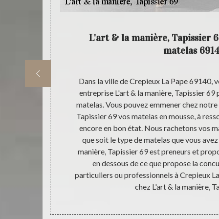
apissier
L'art & la manière, Tapissier 
matelas 691
ualité et à un
Dans la ville de Crepieux La Pape 69140, 
 ; n’hésitez
entreprise L'art & la manière, Tapissier 69
, Tapissier 69.
matelas. Vous pouvez emmener chez notre en
matelas chez
Tapissier 69 vos matelas en mousse, à ressor
de la ville de
encore en bon état. Nous rachetons vos ma
t un dos en
que soit le type de matelas que vous avez ;
s chez L'art &
manière, Tapissier 69 est preneurs et propo
la portée de
en dessous de ce que propose la conc
particuliers ou professionnels à Crepieux La
chez L'art & la manière, T