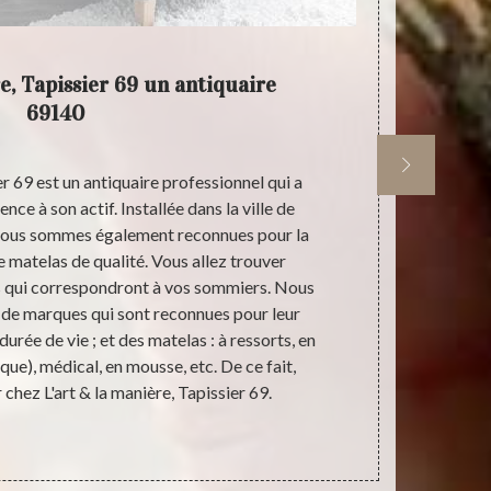
e, Tapissier 69 un antiquaire
L'art &
69140
er 69 est un antiquaire professionnel qui a
Installé 
nce à son actif. Installée dans la ville de
sommes rec
nous sommes également reconnues pour la
Mais à part 
 matelas de qualité. Vous allez trouver
également s’o
s qui correspondront à vos sommiers. Nous
la restaur
de marques qui sont reconnues pour leur
intérieur ; la
r durée de vie ; et des matelas : à ressorts, en
de lit. Quel q
que), médical, en mousse, etc. De ce fait,
Tapissier 69 
 chez L'art & la manière, Tapissier 69.
faites con