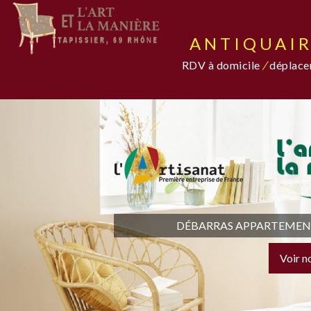
ANTIQUAIR
RDV à domicile
/
déplacem
DÉBARRAS APPARTEMENT,
Voir n