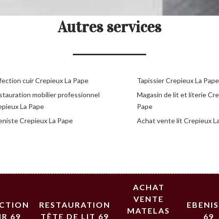
Autres services
fection cuir Crepieux La Pape
Tapissier Crepieux La Pape
stauration mobilier professionnel
Magasin de lit et literie Cr
epieux La Pape
Pape
eniste Crepieux La Pape
Achat vente lit Crepieux L
ACHAT
VENTE
ECTION
RESTAURATION
EBENI
MATELAS
IR 69
TÊTE DE LIT 69
69