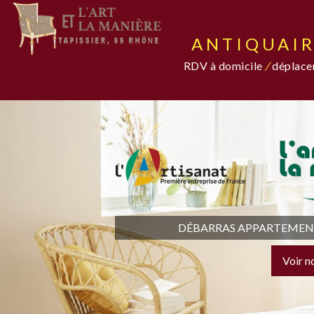
ANTIQUAIR
RDV à domicile
/
déplacem
DÉBARRAS APPARTEMENT,
Voir n