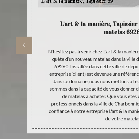
 à vos
L'art & la manière, Tapissie
matelas 692
z que, vous
N’hésitez pas à venir chez L'art & la manière
acheter des
quête d’un nouveau matelas dans la ville
ier 69, vous
69260. Installée dans cette ville de depu
es matelas
entreprise ‘client} est devenue une référe
os. Pour mieux
dans ce domaine, nous nous mettons à l’éco
onnieres Les
sommes dans la capacité de vous donner d’e
ute de chacun.
de matelas à acheter. Que vous êtes d
 ; pensez à
professionnels dans la ville de Charbonni
ez pas déçu de
confiance à notre entreprise L'art & la mani
de votre matela