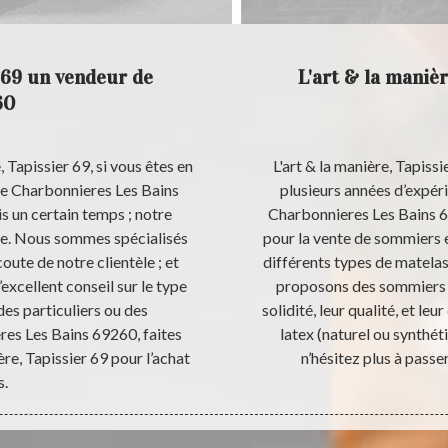
r 69 un vendeur de
L'art & la manièr
60
, Tapissier 69, si vous êtes en
L'art & la manière, Tapissi
 de Charbonnieres Les Bains
plusieurs années d’expérie
is un certain temps ; notre
Charbonnieres Les Bains 
nce. Nous sommes spécialisés
pour la vente de sommiers e
ute de notre clientèle ; et
différents types de matela
xcellent conseil sur le type
proposons des sommiers 
es particuliers ou des
solidité, leur qualité, et leu
eres Les Bains 69260, faites
latex (naturel ou synthéti
ère, Tapissier 69 pour l’achat
n’hésitez plus à passer
s.