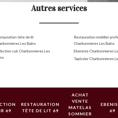
Autres services
tauration tête de lit
Restauration mobilier prof
arbonnieres Les Bains
Charbonnieres Les Bains
fection cuir Charbonnieres Les
Ebeniste Charbonnieres Le
ins
Tapissier Charbonnieres L
ACHAT
VENTE
ECTION
RESTAURATION
EBENI
MATELAS
IR 69
TÊTE DE LIT 69
69
SOMMIER