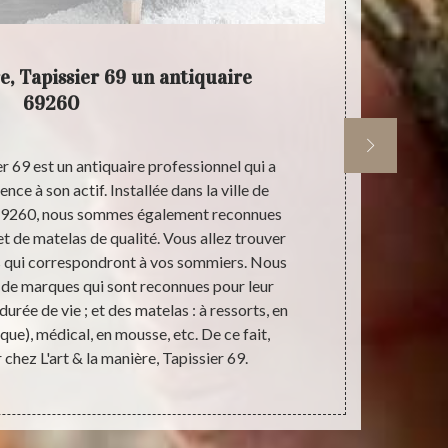
e, Tapissier 69 un antiquaire
L'a
69260
er 69 est un antiquaire professionnel qui a
L'art & la man
nce à son actif. Installée dans la ville de
prévoyez de 
69260, nous sommes également reconnues
Les Bains 
t de matelas de qualité. Vous allez trouver
sommier, nos 
s qui correspondront à vos sommiers. Nous
est à noter 
de marques qui sont reconnues pour leur
pour vendre 
r durée de vie ; et des matelas : à ressorts, en
un sommier à 
que), médical, en mousse, etc. De ce fait,
assurons que 
 chez L'art & la manière, Tapissier 69.
meilleur p