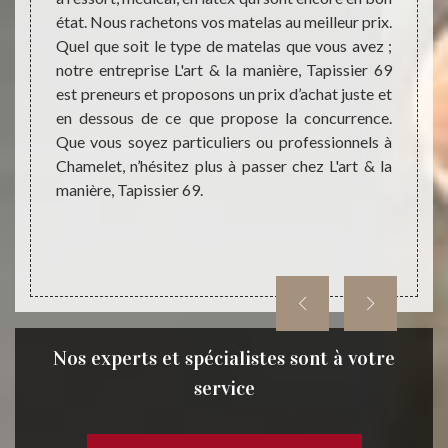
sur le
état. Nous rachetons vos matelas au meilleur prix.
maniè
rt & la
Quel que soit le type de matelas que vous avez ;
spécia
rouver
notre entreprise L'art & la manière, Tapissier 69
choix 
s et de
est preneurs et proposons un prix d’achat juste et
matéri
ayants.
en dessous de ce que propose la concurrence.
reconn
ropose
Que vous soyez particuliers ou professionnels à
et à u
matelas
Chamelet, n’hésitez plus à passer chez L'art & la
budgets
manière, Tapissier 69.
la mani
Nos experts et spécialistes sont à votre
service