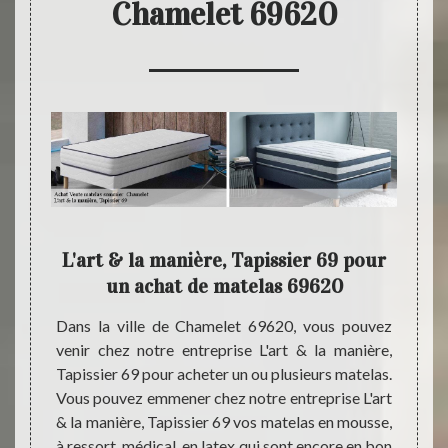
Chamelet 69620
la
L'art & la manière, Tapissier 69 pour
Ta
un achat de matelas 69620
ma
certain
Dans la ville de Chamelet 69620, vous pouvez
anière,
venir chez notre entreprise L'art & la manière,
Avez-
ur tous
Tapissier 69 pour acheter un ou plusieurs matelas.
matela
n quête
Vous pouvez emmener chez notre entreprise L'art
pouvez
s avons
& la manière, Tapissier 69 vos matelas en mousse,
si vou
ées qui
à ressort, médical, en latex qui sont encore en bon
de qua