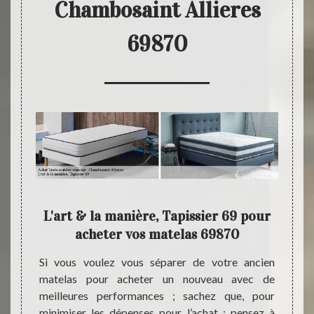
Chambosaint Allieres
69870
9 un
L'art & la manière, Tapissier 69 pour
P
de
acheter vos matelas 69870
Si vous voulez vous séparer de votre ancien
Interv
matelas pour acheter un nouveau avec de
temps 
e vous
meilleures performances ; sachez que, pour
Tapiss
llieres
minimiser les dépenses pour l’achat ; pensez à
les ha
anière,