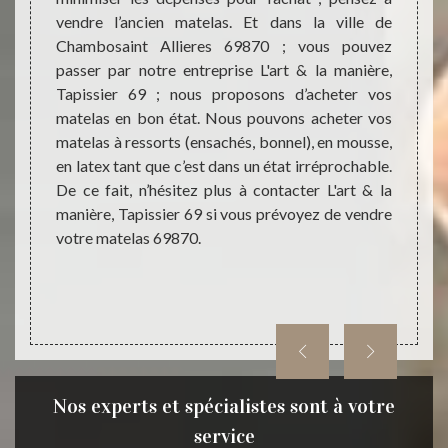
vendre l’ancien matelas. Et dans la ville de
sont 
. Ayant
Chambosaint Allieres 69870 ; vous pouvez
qualit
rt & la
passer par notre entreprise L'art & la manière,
très q
iau de
Tapissier 69 ; nous proposons d’acheter vos
consei
surtout
matelas en bon état. Nous pouvons acheter vos
Chez L
rt & la
matelas à ressorts (ensachés, bonnel), en mousse,
trouv
anciens
en latex tant que c’est dans un état irréprochable.
sommie
 ; nous
De ce fait, n’hésitez plus à contacter L'art & la
prix a
ssus de
manière, Tapissier 69 si vous prévoyez de vendre
propos
 fait,
votre matelas 69870.
matela
anière,
Nos experts et spécialistes sont à votre
service