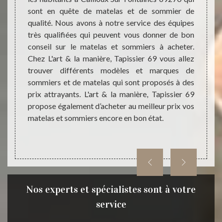
type de
sont en quête de matelas et de sommier de
recon
nière,
qualité. Nous avons à notre service des équipes
matela
matelas
très qualifiées qui peuvent vous donner de bon
types
anière,
conseil sur le matelas et sommiers à acheter.
sommi
i peut
Chez L'art & la manière, Tapissier 69 vous allez
marque
nce que
trouver différents modèles et marques de
leur qu
ialisée
sommiers et de matelas qui sont proposés à des
ressor
est que
prix attrayants. L'art & la manière, Tapissier 69
médica
ra vous
propose également d’acheter au meilleur prix vos
à passe
matelas et sommiers encore en bon état.
Nos experts et spécialistes sont à votre
service