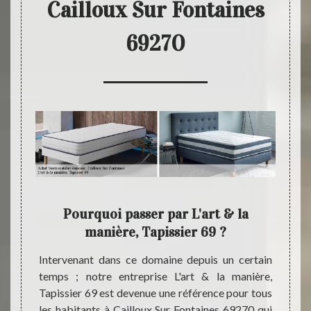
Cailloux Sur Fontaines
69270
a
Pourquoi passer par L'art & la
L'a
manière, Tapissier 69 ?
69270 ;
Intervenant dans ce domaine depuis un certain
L'art 
 notre
temps ; notre entreprise L'art & la manière,
profes
si vous
Tapissier 69 est devenue une référence pour tous
à son a
elas de
les habitants à Cailloux Sur Fontaines 69270 qui
Fonta