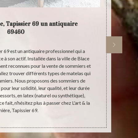
e, Tapissier 69 un antiquaire
L'art &
69460
er 69 est un antiquaire professionnel qui a
Quel que soit
 à son actif. Installée dans la ville de Blace
Blace 69460, c
nt reconnues pour la vente de sommiers et
êtes sûr d’en
allez trouver différents types de matelas qui
& la manière,
mmiers. Nous proposons des sommiers de
votre corps s
ur leur solidité, leur qualité, et leur durée
Tapissier 6
 ressorts, en latex (naturel ou synthétique),
ressort ; nou
 fait, n’hésitez plus à passer chez L'art & la
propose la co
ière, Tapissier 69.