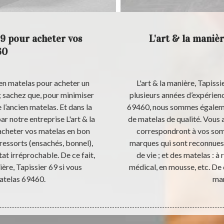
69 pour acheter vos
L'art & la manièr
60
ien matelas pour acheter un
L'art & la manière, Tapissi
 sachez que, pour minimiser
plusieurs années d’expérience
 l’ancien matelas. Et dans la
69460, nous sommes égaleme
r notre entreprise L'art & la
de matelas de qualité. Vous 
’acheter vos matelas en bon
correspondront à vos so
ressorts (ensachés, bonnel),
marques qui sont reconnues po
tat irréprochable. De ce fait,
de vie ; et des matelas : à
ière, Tapissier 69 si vous
médical, en mousse, etc. De ce
atelas 69460.
man