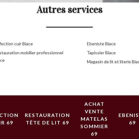
Autres services
ection cuir Blace
Ebeniste Blace
stauration mobilier professionnel
Tapissier Blace
ace
Magasin de lit et literie Bla
ACHAT
VENTE
ECTION
RESTAURATION
EBENI
MATELAS
IR 69
TÊTE DE LIT 69
69
SOMMIER
69