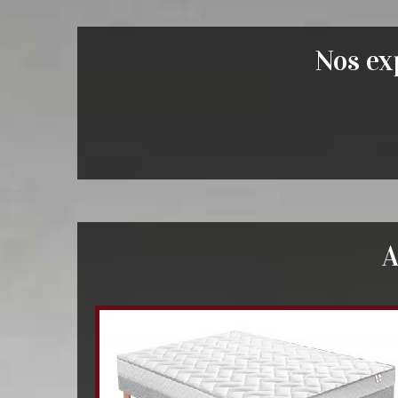
Nos exp
A