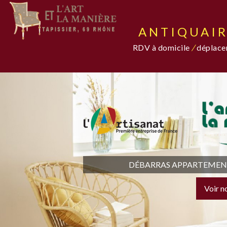
ANTIQUAIR
RDV à domicile
/
déplacem
DÉBARRAS APPARTEMENT,
Voir n