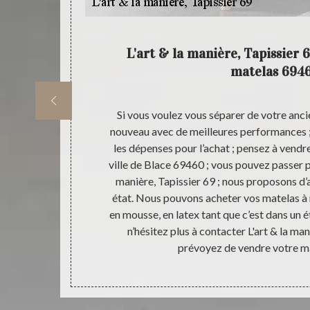
déplacer
L'art & la manière, Tapissier 
matelas 694
 matelas dans
Si vous voulez vous séparer de votre anc
& la manière,
nouveau avec de meilleures performances ;
, Tapissier 69
les dépenses pour l’achat ; pensez à vendre
cupérer les
ville de Blace 69460 ; vous pouvez passer pa
endus. Et si
manière, Tapissier 69 ; nous proposons d
 69 ; nous
état. Nous pouvons acheter vos matelas à 
nt que c’est
en mousse, en latex tant que c’est dans un é
liers ou
n’hésitez plus à contacter L'art & la man
 gratuité de
prévoyez de vendre votre m