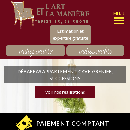
MENU
Estimation et
expertise gratuite
indisponible
indisponible
DÉBARRAS APPARTEMENT, CAVE, GRENIER,
SUCCESSIONS
Voir nos réalisations
PAIEMENT COMPTANT