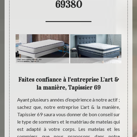
69380
la
Faites confiance à l’entreprise L'art &
L'a
la manière, Tapissier 69
s et de
Ayant plusieurs années d’expérience à notre actif ;
N’hési
le dans
sachez que, notre entreprise L'art & la manière,
Tapiss
t pas à
Tapissier 69 saura vous donner de bon conseil sur
matela
anière,
le type de sommiers et le matériau de matelas qui
cette 
marques
est adapté à votre corps. Les matelas et les
entrep
t & la
sommiers que nous proposons dans notre
Nous s