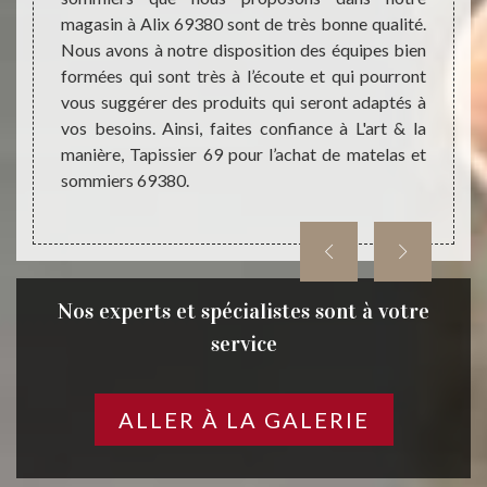
bitants
magasin à Alix 69380 sont de très bonne qualité.
nous m
 un bon
Nous avons à notre disposition des équipes bien
somme
; nous
formées qui sont très à l’écoute et qui pourront
d’exce
z L'art
vous suggérer des produits qui seront adaptés à
achete
est pas
vos besoins. Ainsi, faites confiance à L'art & la
profes
manière, Tapissier 69 pour l’achat de matelas et
confia
sommiers 69380.
Tapiss
Nos experts et spécialistes sont à votre
service
ALLER À LA GALERIE