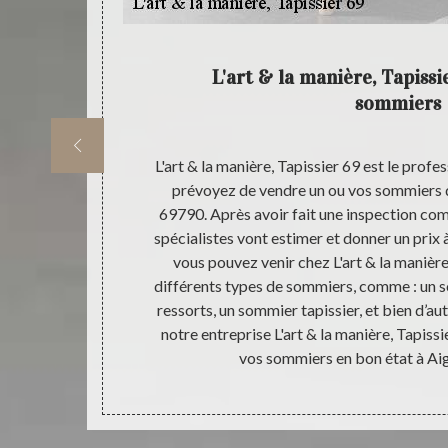
apissier
L'art & la manière, Tapissi
sommiers
re entreprise
L'art & la manière, Tapissier 69 est le profes
 pour tous les
prévoyez de vendre un ou vos sommiers d
elas et de
69790. Après avoir fait une inspection co
uipes très
spécialistes vont estimer et donner un prix à 
 matelas et
vous pouvez venir chez L'art & la manière
9 vous allez
différents types de sommiers, comme : un s
 matelas qui
ressorts, un sommier tapissier, et bien d’a
Tapissier 69
notre entreprise L'art & la manière, Tapissi
s et sommiers
vos sommiers en bon état à Ai