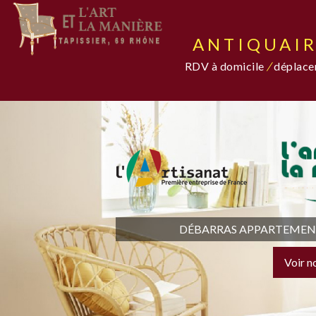
ANTIQUAIR
RDV à domicile
/
déplacem
DÉBARRAS APPARTEMENT,
Voir n