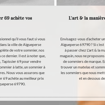
er 69 achète vos
L'art & la manièr
sionnel qu’il vous faut si vous
Envisagez-vous d’acheter un 
ans la ville de Aigueperse
Aigueperse 69790 ? Si c’est l
mplète de votre sommier, nos
à passer chez L'art & la ma
ce dernier. Il est à noter que,
magasin, nous ne proposons 
, Tapissier 69 pour vendre
de sommiers de marque. En
ommier à latte, un sommier à
trouver un matelas et sommi
utres. Nous vous assurons que
les sommiers que nous metto
er 69 achète au meilleur prix
et en dessous de
gueperse 69790.