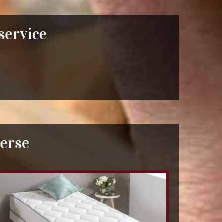
 service
erse