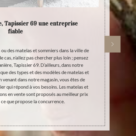
e, Tapissier 69 une entreprise
L'art
fiable
ou des matelas et sommiers dans la ville de
L'art & la 
e cas, n’allez pas chercher plus loin ; pensez
plusieurs 
nière, Tapissier 69. D’ailleurs, dans notre
Aigueperse 6
que des types et des modèles de matelas et
sommiers et 
 venant dans notre magasin, vous êtes de
de matelas 
er qui répond à vos besoins. Les matelas et
sommiers de m
ns en vente sont proposés au meilleur prix
et leur dur
 ce que propose la concurrence.
synthétique),